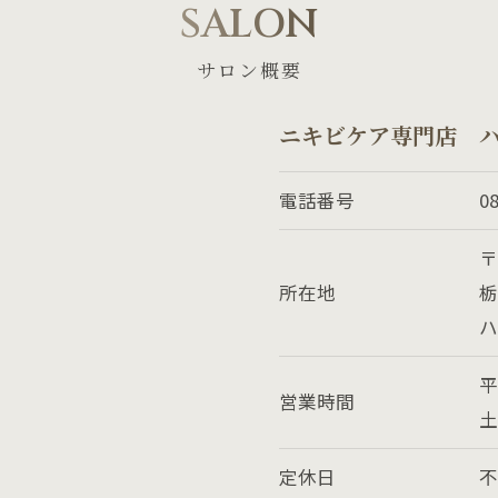
SALON
サロン概要
ニキビケア専門店 ハ
電話番号
0
〒
ご予約はこちら
所在地
栃
ハ
平
営業時間
土
定休日