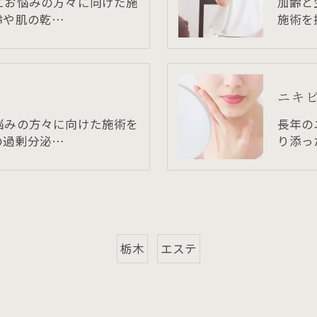
にお悩みの方々に向けた施
加齢と
齢や肌の乾…
施術を
ニキ
悩みの方々に向けた施術を
長年の
の過剰分泌…
り添っ
栃木
エステ