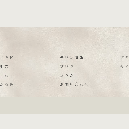
ニキビ
サロン情報
プ
毛穴
ブログ
サ
しわ
コラム
たるみ
お問い合わせ
026 栃木のエステならニキビケア専門店 ハーブピーリングHY ALL RIGHTS RESER