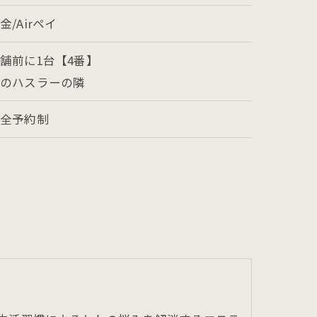
金/Airペイ
舗前に1台【4番】
白のハスラーの隣
完全予約制