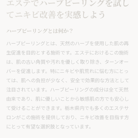
エステでハーブピーリングを試し
ハーブピーリングの頻度と効果実感
てニキビ改善を実感しよう
栃木県内でおすすめのエステサロン
栃木県で人気のエステハーブピーリングがニキ
ハーブピーリングとは何か？
ビに効く理由
ハーブピーリングとは、天然のハーブを使用した肌の再
栃木県ならではのハーブピーリングの特長
生促進を目的とする施術です。エステにおけるこの施術
肌への優しいアプローチ
は、肌の古い角質や汚れを優しく取り除き、ターンオー
天然成分の効果と安全性
バーを促進します。特にニキビや肌荒れに悩む方にとっ
エステサロンの選び方
ては、肌への負担が少なく、安全で効果的な方法として
施術の前後で変わる肌の変化
注目されています。ハーブピーリングの成分は全て天然
由来であり、肌に優しいことから敏感肌の方でも安心し
口コミで評判のサロン紹介
て受けることができます。栃木県内でも多くのエステサ
肌に優しいエステ体験！ハーブピーリングでニ
ロンがこの施術を提供しており、ニキビ改善を目指す方
キビケアを始めよう
にとって有望な選択肢となっています。
ストレスのないエステ体験