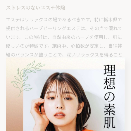
ストレスのないエステ体験
エステはリラックスの場であるべきです。特に栃木県で
提供されるハーブピーリングエステは、その点で優れて
います。この施術は、自然由来のハーブを使用し、肌に
優しいのが特徴です。施術中、心拍数が安定し、自律神
経のバランスが整うことで、深いリラックスを得ること
ができます。さらに、施術環境も快適で、ストレスがな
いため、心身ともにリフレッシュできます。日々のスト
レスを抱える現代人にとって、ストレスのないエステ体
験は、肌の美しさだけでなく、心の健康にも寄与しま
す。
ハーブピーリングの施術内容
ハーブピーリングは、天然のハーブを用いた施術で、古