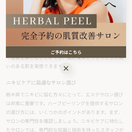
い角質を優しく取り除きます。栃木県で提供されるこの
エステは、肌に刺激を与えずに新しい肌の再生を促しま
す。施術はまず、ハーブのペーストを肌に塗布し、その
後マッサージを行い、活性成分を浸透させます。このプ
ロセスは剥離がなく、敏感肌の方でも安心して受けられ
ます。ハーブの香りに包まれながら、肌が再生されてい
ご予約はこちら
く感覚を楽しむことができ、施術後はしっとりとした潤
いのある肌を実感できます。
ご予約はこちら
ニキビケアに最適なサロン選び
栃木県でニキビに悩む方々にとって、エステサロン選び
は非常に重要です。ハーブピーリングを提供するサロン
の選び方には、いくつかのポイントがあります。まず、
サロンの専門性を確認しましょう。ニキビケアに特化し
たサロンでは、専門的な知識と技術を持ったスタッフが