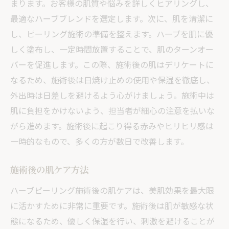
まります。お客様の肌質や悩みを詳しくヒアリングし、
リングの魅力とは
最適なハーブブレンドを選定します。次に、肌を清潔に
ハーブピーリングの効果を最大化する方法
し、ピーリング施術の準備を整えます。ハーブを肌に優
ニキビ改善の具体例
しく塗布し、一定時間放置することで、肌のターンオー
バーを促進します。この際、施術後の肌はデリケートに
エステでの施術の流れ
なるため、施術後は日焼け止めの使用や保湿を徹底し、
肌トラブルを抱える男性へのおすすめ
外出時は日差しを避けるよう心がけましょう。施術中は
ピーリングの持続効果とその維持
肌に負担をかけないよう、担当者が細心の注意を払いな
施術後の生活への影響
がら進めます。施術後に起こり得る赤みやヒリヒリ感は
自然由来のエステ施術でニキビ改善を目指す栃
一時的なもので、多くの方が数日で改善します。
木県のハーブピーリング
自然成分が肌に与える影響
施術後の肌ケア方法
エステティシャンの役割と専門性
ハーブピーリング施術後の肌ケアは、美肌効果を最大限
ニキビ悩みを解決する施術の選び方
に活かすために非常に重要です。施術後は肌が敏感な状
施術後の肌の変化を実感する方法
態になるため、優しく保湿を行い、刺激を避けることが