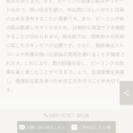
意点があります。まず、ピーリング直後の肌はデリケー
トなので、強い日光を避け、外出時にはしっかりと日焼
け止めを塗布することが重要です。また、ピーリング後
の肌は乾燥しやすくなるため、日常的な保湿ケアを徹底
することが求められます。栃木県では、四季折々の気候
に応じたスキンケアが必要です。さらに、施術後はアル
コールや刺激の強い化粧品の使用を避けることが推奨さ
れます。これにより、肌の回復を促し、ピーリングの効
果を長く楽しむことができるでしょう。生活習慣を見直
し、健康的な肌を保つための工夫を行うことが大切で
す。
080-9287-4928
自然由来のエステ施術でニキビ改
善を目指す栃木県のハーブピーリ
お問い合わせはこちら
ご予約はこちら