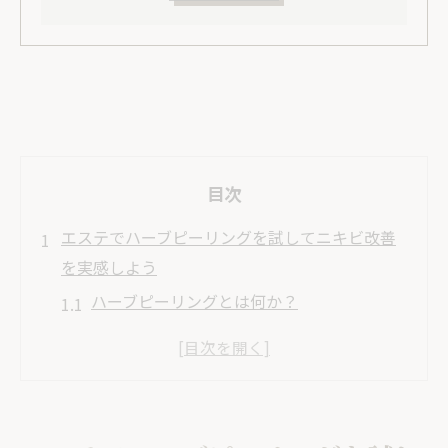
目次
エステでハーブピーリングを試してニキビ改善
を実感しよう
ハーブピーリングとは何か？
ニキビに悩む方へのハーブピーリングのす
すめ
ピーリング施術の流れと注意点
施術後の肌ケア方法