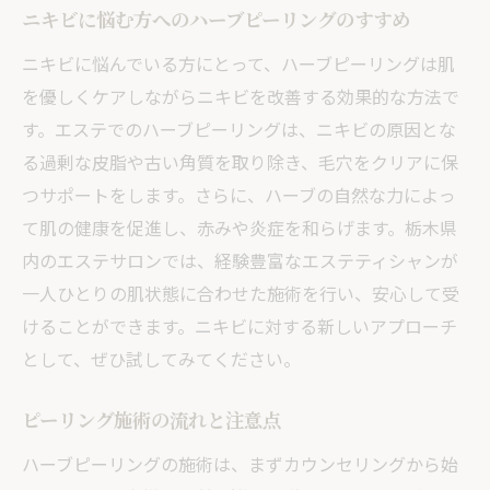
ハーブピーリングの施術内容
ニキビに悩む方へのハーブピーリングのすすめ
ニキビケアに最適なサロン選び
ニキビに悩んでいる方にとって、ハーブピーリングは肌
肌への負担を軽減する方法
を優しくケアしながらニキビを改善する効果的な方法で
施術後のホームケアのポイント
す。エステでのハーブピーリングは、ニキビの原因とな
費用対効果の高いプラン
る過剰な皮脂や古い角質を取り除き、毛穴をクリアに保
ハーブピーリングがニキビに与える効果と栃木
つサポートをします。さらに、ハーブの自然な力によっ
県のエステ選び
て肌の健康を促進し、赤みや炎症を和らげます。栃木県
内のエステサロンでは、経験豊富なエステティシャンが
ニキビへの即効性と長期的な効果
一人ひとりの肌状態に合わせた施術を行い、安心して受
栃木県の気候と肌トラブルの関係
けることができます。ニキビに対する新しいアプローチ
施術前に知っておくべき情報
として、ぜひ試してみてください。
信頼できるエステサロンの条件
施術後の肌トラブルを防ぐには
ピーリング施術の流れと注意点
サロン訪問の前に確認すること
ハーブピーリングの施術は、まずカウンセリングから始
エステで得られるニキビ改善効果！ハーブピー