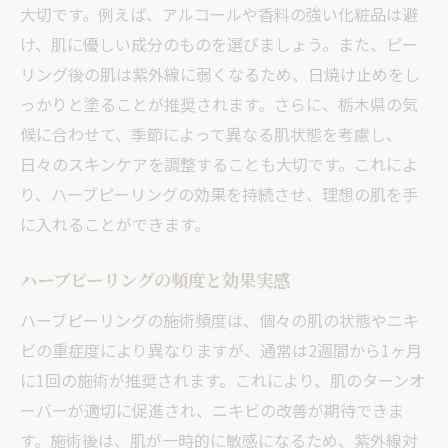
大切です。例えば、アルコールや香料の強い化粧品は避
栃木県でのエステ施術のメリット
け、肌に優しい成分のものを選びましょう。また、ピー
サロンでの施術体験談
リング後の肌は紫外線に弱くなるため、日焼け止めをし
栃木県のハーブピーリングエステで手に入れる
っかりと塗ることが推奨されます。さらに、栃木県の気
美肌の秘訣
候に合わせて、季節によって異なる肌状態を考慮し、
美肌を維持するための施術後ケア
日々のスキンケアを調整することも大切です。これによ
ハーブピーリングの効果を長持ちさせるコ
り、ハーブピーリングの効果を持続させ、理想の肌を手
ツ
に入れることができます。
ニキビ改善のためのスキンケア方法
施術を受ける際の注意事項
ハーブピーリングの頻度と効果実感
費用対効果を考えたサロン選び
ハーブピーリングの施術頻度は、個々の肌の状態やニキ
エステでの体験を最大限に楽しむために
ビの重症度により異なりますが、通常は2週間から1ヶ月
に1回の施術が推奨されます。これにより、肌のターンオ
ハーブピーリングエステで叶えるニキビのない
ーバーが適切に促進され、ニキビの改善が期待できま
健康的な肌
す。施術後は、肌が一時的に敏感になるため、紫外線対
健康的な肌を目指すためのステップ