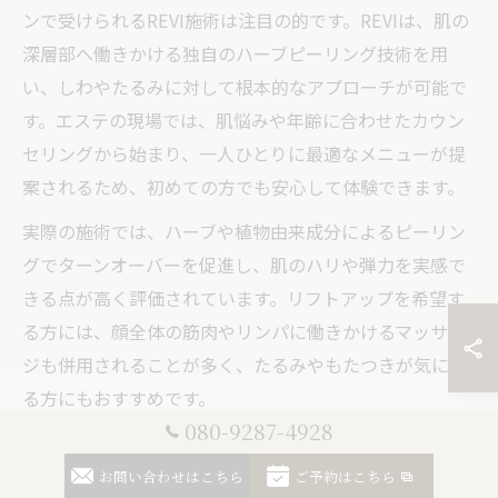
ンで受けられるREVI施術は注目の的です。REVIは、肌の
深層部へ働きかける独自のハーブピーリング技術を用
い、しわやたるみに対して根本的なアプローチが可能で
す。エステの現場では、肌悩みや年齢に合わせたカウン
セリングから始まり、一人ひとりに最適なメニューが提
案されるため、初めての方でも安心して体験できます。
実際の施術では、ハーブや植物由来成分によるピーリン
グでターンオーバーを促進し、肌のハリや弾力を実感で
きる点が高く評価されています。リフトアップを希望す
る方には、顔全体の筋肉やリンパに働きかけるマッサー
ジも併用されることが多く、たるみやもたつきが気にな
る方にもおすすめです。
080-9287-4928
施術後は、フェイスラインがすっきりし、肌の透明感が
増したと感じる利用者も多く見受けられます。REVIエス
お問い合わせはこちら
ご予約はこちら