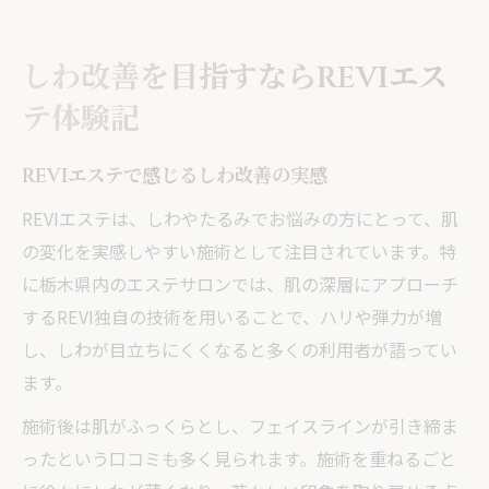
REVIエステ体験で得た肌の変化と満足感
栃木県で話題のREVI施術としわへの効果
しわ改善を目指すならREVIエス
REVI施術でしわを本格的にケアする方法
テ体験記
リフトアップも叶うREVIのエステ効果とは
栃木県のエステで体験するREVIの実力
REVIエステで感じるしわ改善の実感
しわ改善に最適なREVI施術の最新情報
REVIエステは、しわやたるみでお悩みの方にとって、肌
REVIエステはどんな肌質にも対応可能
の変化を実感しやすい施術として注目されています。特
美肌を叶えるREVIなら栃木のエステが注目
に栃木県内のエステサロンでは、肌の深層にアプローチ
するREVI独自の技術を用いることで、ハリや弾力が増
REVIエステで美肌としわ改善を同時に実現
し、しわが目立ちにくくなると多くの利用者が語ってい
エステ選びで失敗しないREVIの選択基準
ます。
リフトアップ専門店も導入するREVI施術
施術後は肌がふっくらとし、フェイスラインが引き締ま
栃木のREVIエステが人気の秘密を解説
ったという口コミも多く見られます。施術を重ねるごと
しわ対策にはREVIの美肌再生メソッドを