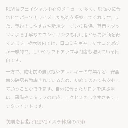
REVI施術でしわをケアするコツと実例紹介
REVIはフェイシャル中心のメニューが多く、肌悩みに合
エステで体験するREVIのしわ改善効果
わせてパーソナライズした施術を提案してくれます。ま
口コミで評価されるREVIエステの特徴
た、予約のしやすさや新規クーポンの提供、専門スタッ
REVI体験者が実感する美肌への近道
フによる丁寧なカウンセリングも利用者から高評価を得
しわケアはREVIエステで始めるのが正解
ています。栃木県内では、口コミを重視したサロン選び
が一般的で、しわやリフトアップ専門店も増えている傾
向です。
一方で、施術前の肌状態やアレルギーの有無など、安全
面の確認も徹底されているため、初めての方でも安心し
て通うことができます。自分に合ったサロンを選ぶ際
は、設備やスタッフの対応、アクセスのしやすさもチェ
ックポイントです。
美肌を目指すREVIエステ体験の流れ