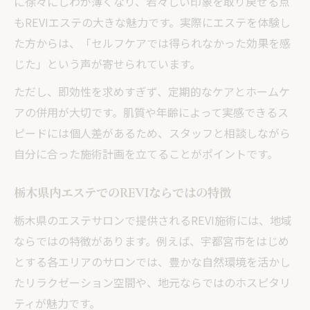
に徐々にしわが薄くなり、若々しい印象を取り戻せる点
悩み解消を実感！REVI施術のリアルな変化
もREVIエステの大きな魅力です。実際にエステを体験し
REVI施術でしわが改善した実体験を紹介
た方からは、「セルフケアでは得られなかった効果を感
エステ通いで得られる肌のリフトアップ感
じた」という声が寄せられています。
REVIのエステで実感する肌の若返り効果
ただし、即効性を求めすぎず、定期的なケアとホームケ
口コミで話題のREVI施術を徹底レビュー
アの併用が大切です。肌質や年齢によって実感できるス
REVI施術後のしわやたるみの変化を検証
ピードには個人差があるため、スタッフと相談しながら
リフトアップも対応するREVIエステの魅力
自分に合った施術計画を立てることがポイントです。
リフトアップ希望者必見のREVIエステ施術
栃木県内エステでのREVIならではの特徴
しわ改善とリフトアップが同時に叶う理由
栃木県のエステサロンで提供されるREVI施術には、地域
REVIが支持されるリフトアップ効果とは
ならではの特徴があります。例えば、宇都宮市をはじめ
栃木県エステ業界で注目のREVIメソッド
とする各エリアのサロンでは、豊かな自然環境を活かし
REVIエステ体験で感じる肌の変化と魅力
たリラクゼーション空間や、地元ならではのホスピタリ
REVIを通じたしわケアの秘訣と体験談
ティが魅力です。