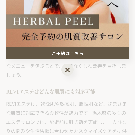
納得感の高いケアが可能になります。また、しわやたる
みの原因を多角的に分析し、生活習慣やホームケアとの
連携を重視するサロンも増加傾向です。
ただし、最新施術は肌への刺激も強くなる場合があるた
め、敏感肌やアレルギー体質の方は事前にスタッフへ相
ご予約はこちら
談することが重要です。自分の肌質や悩みに合った最適
なメニューを選ぶことで、無理なくしわ改善を目指しま
ご予約はこちら
しょう。
REVIエステはどんな肌質にも対応可能
REVIエステは、乾燥肌や敏感肌、脂性肌など、さまざま
な肌質に対応できる柔軟性が魅力です。栃木県の多くの
エステサロンでは、施術前に肌診断を実施し、一人ひと
りの悩みや生活習慣に合わせたカスタマイズケアを提供