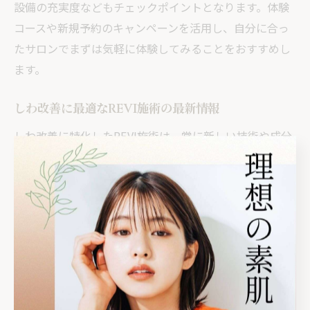
設備の充実度などもチェックポイントとなります。体験
コースや新規予約のキャンペーンを活用し、自分に合っ
たサロンでまずは気軽に体験してみることをおすすめし
ます。
しわ改善に最適なREVI施術の最新情報
しわ改善に特化したREVI施術は、常に新しい技術や成分
が取り入れられており、栃木県内のエステサロンでも最
新メニューが続々と登場しています。特に注目されるの
は、肌の再生力を高めるハーブピーリングや、微細な成
分を用いた導入技術で、これらを組み合わせることで従
来よりも高い効果が期待できます。
最新のREVI施術では、施術前後の肌分析や写真による経
過チェックを行い、効果を可視化するサロンも増えてい
ます。これにより、施術の進捗や変化を実感しやすく、