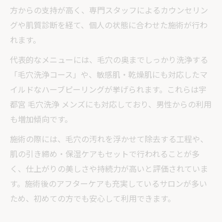
ホットペッパーで見つけたエステ体験談の
方からの支持が高く、専門スタッフによるカウンセリン
ポイント
グや肌質診断を経て、個人の状態に合わせた施術が行わ
毛穴洗浄コースで得られる即効性の理由
れます。
ハーブピーリングによる毛穴洗浄の即効性
代表的なメニューには、毛穴の奥までしっかり洗浄する
の秘密
「毛穴洗浄コース」や、敏感肌・乾燥肌にも対応したマ
宇都宮エステで感じる毛穴ケアの効果と満
イルドなハーブピーリングが挙げられます。これらは宇
足度
都宮 毛穴洗浄 メンズにも対応しており、男性からの利用
毛穴洗浄コース選びで重視したいポイント
も増加傾向です。
とは
施術の際には、毛穴の汚れを浮かせて除去する工程や、
ホットペッパーで比較する毛穴洗浄コース
肌の引き締め・保湿ケアもセットで行われることが多
の違い
く、仕上がりの美しさや持続力が高いと評価されていま
毛穴ケアの即効性を高めるハーブピーリン
す。施術後のアフターケアも充実しているサロンが多い
グ手法
ため、初めての方でも安心して利用できます。
ホットペッパーを使ったサロン選びの極意