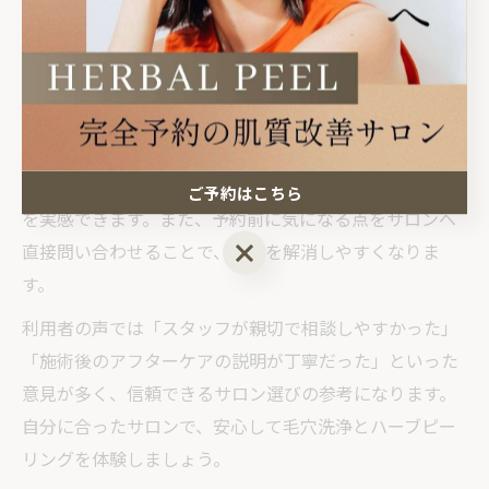
サロンを見つけやすくなります。特に「毛穴 洗浄 宇都
宮」「いちご鼻 宇都宮」などのキーワードで検索する
と、多くの情報が得られます。
サロン選びの際は、施術内容や料金、スタッフの対応、
衛生管理の状況などを比較しましょう。初回限定の体験
コースや割引クーポンを利用すれば、費用を抑えて効果
ご予約はこちら
を実感できます。また、予約前に気になる点をサロンへ
ご予約はこちら
直接問い合わせることで、不安を解消しやすくなりま
す。
利用者の声では「スタッフが親切で相談しやすかった」
「施術後のアフターケアの説明が丁寧だった」といった
意見が多く、信頼できるサロン選びの参考になります。
自分に合ったサロンで、安心して毛穴洗浄とハーブピー
リングを体験しましょう。