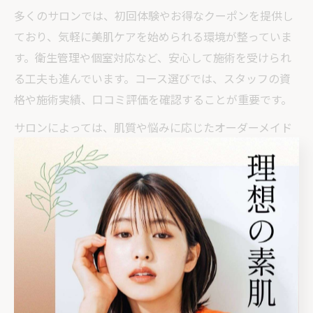
多くのサロンでは、初回体験やお得なクーポンを提供し
ており、気軽に美肌ケアを始められる環境が整っていま
す。衛生管理や個室対応など、安心して施術を受けられ
る工夫も進んでいます。コース選びでは、スタッフの資
格や施術実績、口コミ評価を確認することが重要です。
サロンによっては、肌質や悩みに応じたオーダーメイド
の毛穴洗浄コースも提案されています。自分に合ったメ
ニューを選び、継続的にケアを受けることで、理想の美
肌に近づくことが可能です。
ホットペッパー活用で選ぶ毛穴洗浄のおすすめサロン
エステ選びで失敗しないためには、ホットペッパーなど
の口コミサイトを活用するのがおすすめです。実際の体
験談や評価を参考にすることで、自分の肌悩みに合った