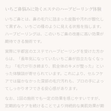
ンス術
いちご鼻悩みに効くエステのハーブピーリング体験
宇都宮で人気の毛穴ケアはハーブピーリン
いちご鼻とは、鼻の毛穴に詰まった皮脂や汚れが酸化し
グが主流
て黒ずみ、いちごの種のように見える状態を指します。
毛穴洗浄コース利用者が語る透明感アップ
ハーブピーリングは、このいちご鼻の改善に高い効果が
の実感
期待できる施術です。
プロ施術後のアフターケアで美肌をキープ
実際に宇都宮のエステでハーブピーリングを受けた方か
する方法
らは、「長年気になっていたいちご鼻が目立たなくなっ
た」「毛穴が引き締まり、肌全体のキメが整った」とい
った体験談が寄せられています。これにより、セルフケ
アでは届かなかった深部の毛穴汚れも、プロの手によっ
てしっかりオフできる安心感があります。
なお、1回の施術でも一定の効果を感じやすいですが、
定期的なケアを続けることでより持続的な美肌効果が期