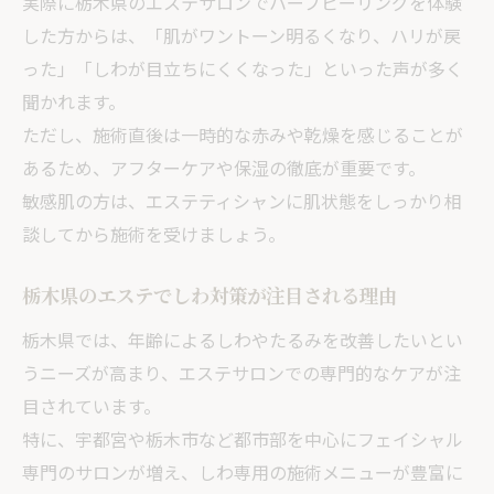
実際に栃木県のエステサロンでハーブピーリングを体験
実力
した方からは、「肌がワントーン明るくなり、ハリが戻
口コミで話題のハーブピーリング体験談を
った」「しわが目立ちにくくなった」といった声が多く
紹介
聞かれます。
ハーブピーリング後の肌変化とその持続性
ただし、施術直後は一時的な赤みや乾燥を感じることが
について
あるため、アフターケアや保湿の徹底が重要です。
しわ改善ならエステ選びとハーブピーリングの
敏感肌の方は、エステティシャンに肌状態をしっかり相
効能に注目
談してから施術を受けましょう。
ハーブピーリングが選ばれるエステ選びの
基準
栃木県のエステでしわ対策が注目される理由
しわ改善に最適なエステと施術の選び方
栃木県では、年齢によるしわやたるみを改善したいとい
口コミで評価の高いハーブピーリングの特
うニーズが高まり、エステサロンでの専門的なケアが注
徴
目されています。
バンベールなど人気サロンの選び方ガイド
特に、宇都宮や栃木市など都市部を中心にフェイシャル
専門のサロンが増え、しわ専用の施術メニューが豊富に
エヴァーグレース口コミで話題の施術体験