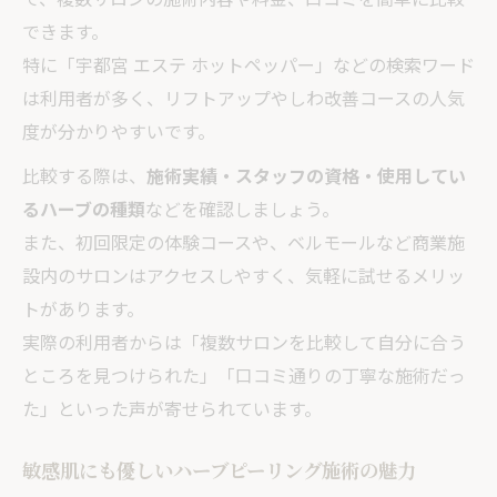
コツ
できます。
利用者の声に学ぶハーブピーリングの実際
特に「宇都宮 エステ ホットペッパー」などの検索ワード
しわ改善に役立つハーブピーリング体験談
は利用者が多く、リフトアップやしわ改善コースの人気
紹介
度が分かりやすいです。
口コミから分かるエステ施術の満足度ポイ
比較する際は、
施術実績・スタッフの資格・使用してい
ント
るハーブの種類
などを確認しましょう。
リフトアップも期待できるハーブピーリン
また、初回限定の体験コースや、ベルモールなど商業施
グ体験
設内のサロンはアクセスしやすく、気軽に試せるメリッ
エステ選びで失敗しないためのチェックポ
トがあります。
イント
実際の利用者からは「複数サロンを比較して自分に合う
理想のハリ肌を叶えるために知っておきたいエ
ところを見つけられた」「口コミ通りの丁寧な施術だっ
ステ活用法
た」といった声が寄せられています。
ハーブピーリングで理想のハリ肌を目指す
敏感肌にも優しいハーブピーリング施術の魅力
方法