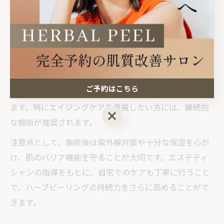
られています。実際に「肌のキメが整い、化粧ノリが良
くなった」といった声も聞かれます。
持続性については、個人差はありますが、1回の施術で
も数週間から1か月ほど効果を実感できるケースが多いで
す。定期的にハーブピーリングを受けることで、肌の基
ご予約はこちら
礎力が底上げされ、しわの予防や再発防止にもつながり
ます。特にエイジングケアを重視したい方には、継続的
ご予約はこちら
な施術が推奨されます。
注意点として、施術後は紫外線対策や十分な保湿を心が
け、肌のバリア機能を守ることが大切です。エステティ
シャンの指導をもとに、自宅でのケアも丁寧に行うこと
で、ハーブピーリングの持続力をさらに高めることがで
きます。