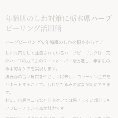
由
ホットペッパー活用でハーブピーリング体
年齢肌のしわ対策に栃木県ハーブ
験を比較
ピーリング活用術
敏感肌にも優しいハーブピーリング施術の
魅力
ハーブピーリングで年齢肌のしわを根本からケア
しわ改善におすすめハーブピーリングの最
新動向
しわ対策として注目されているハーブピーリングは、天
然ハーブの力で肌のターンオーバーを促進し、年齢肌の
栃木県で注目のハーブピーリングがもたらす肌
根本的なケアを実現します。
変化とは
肌表面の古い角質をやさしく除去し、コラーゲン生成を
ハーブピーリングが導くハリと透明感のあ
サポートすることで、しわやたるみの改善が期待できま
る素肌へ
す。
栃木県エステで実感できるしわ改善のポイ
特に、目尻や口元など自宅ケアでは届きにくい部分にも
ント
アプローチできる点が魅力です。
フェイシャル人気施術ハーブピーリングの