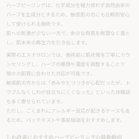
エステでのしわ対策とホームケアの両立法
ハーブピーリングは、化学成分を極力使わず自然由来の
ハーブを主成分とするため、敏感肌の方にも比較的安心
宇都宮のフェイシャル人気エステ活用ポイ
して受けられる施術です。
ント
肌への刺激が少ない一方で、余分な角質を無理なく落と
ハーブピーリングの効果を長持ちさせる秘
し、肌本来の再生力を引き出します。
訣
実際のエステサロンでは、施術前に肌状態を丁寧にカウ
リフトアップ専門サロンの上手な選び方
ンセリングし、ハーブの種類や濃度を調整することで
個々の肌質に合わせた対応が可能です。
敏感肌の方からは「赤みやヒリつきが心配だったが、ト
ラブルなくしわが目立ちにくくなった」といった体験談
も多く寄せられています。
ただし、ごくまれにアレルギー反応が起きるケースもあ
るため、パッチテストや事前相談をおすすめします。
しわ改善におすすめハーブピーリングの最新動向