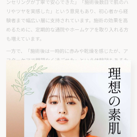
ンセリングが丁寧で安心できた」「施術後数日で肌のハ
リやツヤを実感した」という意見もあり、初心者から経
験者まで幅広い層に支持されています。施術の効果を高
めるために、定期的な通院やホームケアを取り入れる方
も増えています。
一方で、「施術後は一時的に赤みや乾燥を感じたが、ア
フターケアで問題なく過ごせた」という体験談もあるた
め、施術前の説明やアフターサービスの充実度もエステ
選びのポイントとなります。
ハーブピーリング後の肌変化とその持続性について
ハーブピーリング後の肌は、ターンオーバーの促進によ
り、透明感やハリの向上が期待できます。施術直後は赤
みや乾燥が見られることもありますが、数日で落ち着
き、しわやたるみが目立ちにくくなる体験談が多く寄せ