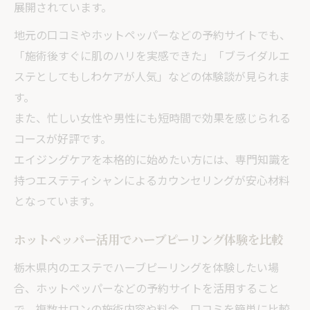
展開されています。
談
自然由来成分で実感するエイジングケアの新常
地元の口コミやホットペッパーなどの予約サイトでも、
識
「施術後すぐに肌のハリを実感できた」「ブライダルエ
ハーブピーリングに使われる自然由来成分
ステとしてもしわケアが人気」などの体験談が見られま
の効果
す。
また、忙しい女性や男性にも短時間で効果を感じられる
エイジングケアを叶えるハーブピーリング
コースが好評です。
の選び方
エイジングケアを本格的に始めたい方には、専門知識を
敏感肌にも安心なハーブピーリング施術事
持つエステティシャンによるカウンセリングが安心材料
例
となっています。
宇都宮エステで体験するエイジングケアの
最前線
ホットペッパー活用でハーブピーリング体験を比較
しわ予防に欠かせない自然派エステのメリ
栃木県内のエステでハーブピーリングを体験したい場
ット
合、ホットペッパーなどの予約サイトを活用すること
ハーブピーリング体験談から見えるしわケアの
で、複数サロンの施術内容や料金、口コミを簡単に比較