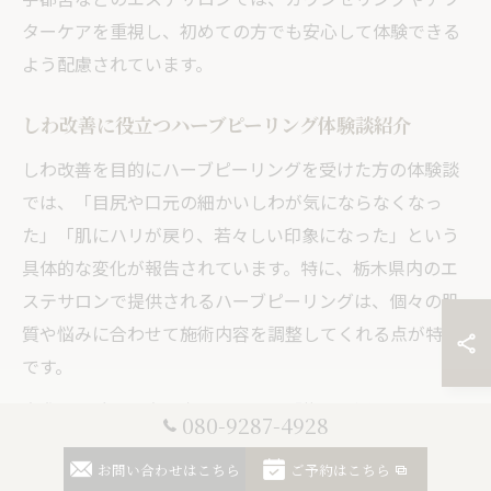
ターケアを重視し、初めての方でも安心して体験できる
よう配慮されています。
しわ改善に役立つハーブピーリング体験談紹介
しわ改善を目的にハーブピーリングを受けた方の体験談
では、「目尻や口元の細かいしわが気にならなくなっ
た」「肌にハリが戻り、若々しい印象になった」という
具体的な変化が報告されています。特に、栃木県内のエ
ステサロンで提供されるハーブピーリングは、個々の肌
質や悩みに合わせて施術内容を調整してくれる点が特徴
です。
実際に体験した方の声としては、「複数回通うことで
080-9287-4928
徐々にしわが薄くなり、肌全体のトーンも明るくなっ
お問い合わせはこちら
ご予約はこちら
た」「施術後のアドバイスが細やかで、自宅ケアも続け