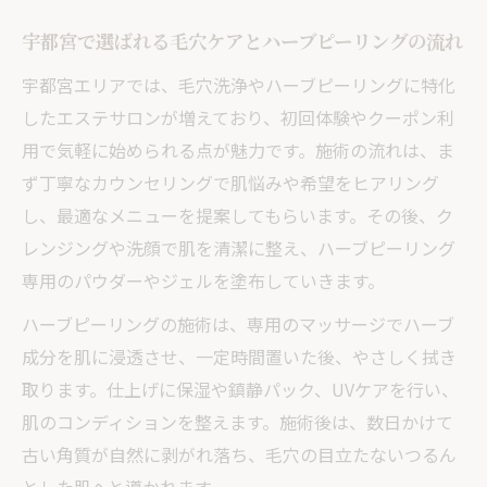
毛穴洗浄やハーブピーリングの口コミ活用
宇都宮で選ばれる毛穴ケアとハーブピーリングの流れ
法
宇都宮エリアでは、毛穴洗浄やハーブピーリングに特化
宇都宮エリアで支持される毛穴洗浄エステ
したエステサロンが増えており、初回体験やクーポン利
の選び方
用で気軽に始められる点が魅力です。施術の流れは、ま
メンズ対応の毛穴ケアとハーブピーリング
ず丁寧なカウンセリングで肌悩みや希望をヒアリング
体験談
し、最適なメニューを提案してもらいます。その後、ク
いちご鼻解消を目指すエステ利用者の声
レンジングや洗顔で肌を清潔に整え、ハーブピーリング
いちご鼻対策にハーブピーリングが選ばれる理
専用のパウダーやジェルを塗布していきます。
由
ハーブピーリングの施術は、専用のマッサージでハーブ
いちご鼻改善に特化したハーブピーリング
成分を肌に浸透させ、一定時間置いた後、やさしく拭き
の効果
取ります。仕上げに保湿や鎮静パック、UVケアを行い、
宇都宮のエステで実践するいちご鼻ケア方
肌のコンディションを整えます。施術後は、数日かけて
法
古い角質が自然に剥がれ落ち、毛穴の目立たないつるん
毛穴洗浄とハーブピーリングの違いと併用