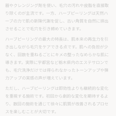
毛穴トラブル改善ならエステ体験が効果的
器やクレンジング剤を使い、毛穴の汚れや皮脂を直接取
毛穴トラブルに効くハーブピーリングの実
り除くのが主流です。一方、ハーブピーリングは天然ハ
力
ーブの力で肌の新陳代謝を促し、古い角質を自然に排出
させることで毛穴を引き締めていきます。
エステで受ける毛穴洗浄体験の流れとポイ
ント
ハーブピーリングの最大の特長は、肌本来の再生力を引
宇都宮で男性に人気の毛穴改善エステを徹
き出しながら毛穴をケアできる点です。肌への負担が少
底調査
なく、回数を重ねるごとにキメの整ったなめらかな肌に
導きます。実際に宇都宮など栃木県内のエステサロンで
ホットペッパーで探す毛穴ケアエステの選
も、毛穴洗浄だけでは得られなかったトーンアップや弾
び方
力アップの実感の声が増えています。
いちご鼻や黒ずみ対策に有効なハーブピー
リング
ただし、ハーブピーリングは即効性よりも継続的な変化
ホットペッパー掲載エステで叶える素肌美
を重視する施術です。初回から劇的な変化を期待するよ
り、数回の施術を通じて徐々に肌質が改善されるプロセ
ホットペッパー掲載エステの毛穴ケア特徴
スを楽しむことが大切です。
を紹介