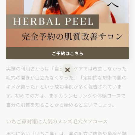
毛穴治療のメリットは、肌の状態に合わせてオーダーメ
イドのケアが受けられることです。サロンごとに使用す
る機器やハーブ成分、施術方法が異なり、自分の悩みに
ピンポイントでアプローチできます。さらに、カウンセ
リングやアフターケアが充実しているため、施術後の肌
ご予約はこちら
トラブルも最小限に抑えられます。
実際の利用者からは「自己流のケアでは改善しなかった
ご予約はこちら
毛穴の開きが目立たなくなった」「定期的な施術で肌の
キメが整った」という成功事例が多く報告されていま
す。初めての方は、まずカウンセリングや体験コースで
自分の肌質を知ることから始めると良いでしょう。
いちご鼻対策に人気のメンズ毛穴ケアコース
男性に多い「いちご鼻」は、鼻の毛穴に皮脂や角栓が詰