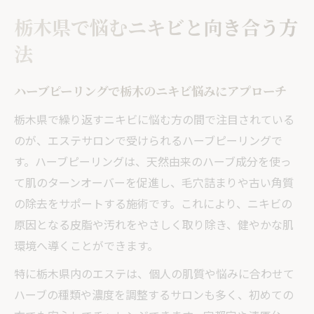
ハーブピーリングはやめた方がいい？注意
栃木県で悩むニキビと向き合う方
点を解説
法
ハーブピーリングで叶える理想の肌管理
宇都宮で人気のハーブピーリング体験談
ハーブピーリングで栃木のニキビ悩みにアプローチ
ハーブピーリングの効果を高めるケア方法
栃木県で繰り返すニキビに悩む方の間で注目されている
栃木のエステで肌管理を始めるポイント
のが、エステサロンで受けられるハーブピーリングで
剥離あり・なしの違いとニキビへの効果比
す。ハーブピーリングは、天然由来のハーブ成分を使っ
較
て肌のターンオーバーを促進し、毛穴詰まりや古い角質
清原台エステで実感するハーブピーリング
の除去をサポートする施術です。これにより、ニキビの
やさしい施術で始める宇都宮の美肌ケア
原因となる皮脂や汚れをやさしく取り除き、健やかな肌
環境へ導くことができます。
宇都宮のエステでハーブピーリングを体験
肌にやさしいハーブピーリングの選び方
特に栃木県内のエステは、個人の肌質や悩みに合わせて
ハーブピーリングの剥離あり施術は向いて
ハーブの種類や濃度を調整するサロンも多く、初めての