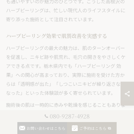
も通いやすいのが魅力のひとつです。こうした高根沢の
ハーブピーリングは、忙しい現代人のライフスタイルに
寄り添った施術として注目されています。
ハーブピーリング効果で肌質改善を実感する
ハーブピーリングの最大の魅力は、肌のターンオーバー
を促進し、ニキビ跡や肌荒れ、毛穴の開きをやさしくケ
アできる点です。栃木県内でも「ハーブピーリング 効
果」への関心が高まっており、実際に施術を受けた方か
らは「透明感が出た」「しつこいニキビが繰り返さなく
なった」といった体験談が多く寄せられています。
施術後の肌は一時的に赤みや乾燥を感じることもありま
すが、数日で落ち着き、徐々にハリや明るさが実感でき
080-9287-4928
るのが一般的です。特に、肌のざらつきや毛穴の目立ち
お問い合わせはこちら
ご予約はこちら
が気になる方には、定期的な施術で肌質改善を目指す方