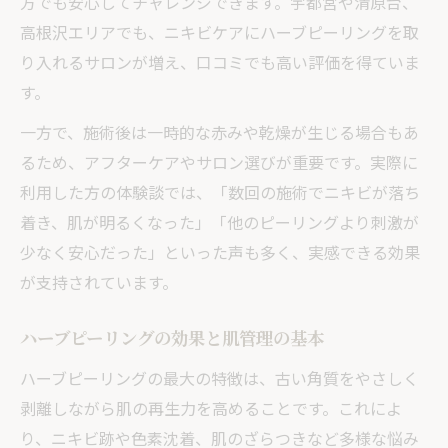
いる？
方でも安心してチャレンジできます。宇都宮や清原台、
高根沢エリアでも、ニキビケアにハーブピーリングを取
ホットペッパーで探す宇都宮の美肌サロン
り入れるサロンが増え、口コミでも高い評価を得ていま
ハーブピーリングでニキビ跡もケアでき
す。
る？
一方で、施術後は一時的な赤みや乾燥が生じる場合もあ
ダウンタイム少なめのニキビ対策を選ぶには
るため、アフターケアやサロン選びが重要です。実際に
ハーブピーリングでダウンタイムを抑える
利用した方の体験談では、「数回の施術でニキビが落ち
コツ
着き、肌が明るくなった」「他のピーリングより刺激が
宇都宮のエステでできる肌管理の工夫
少なく安心だった」といった声も多く、実感できる効果
剥離ありのハーブピーリングが合う人とは
が支持されています。
清原台エステのニキビ対策と選び方ポイン
ト
ハーブピーリングの効果と肌管理の基本
ハーブピーリングの効果を実感するために
ハーブピーリングの最大の特徴は、古い角質をやさしく
肌質改善を目指すなら高根沢のハーブ体験
剥離しながら肌の再生力を高めることです。これによ
高根沢のハーブピーリング施術の特徴解説
り、ニキビ跡や色素沈着、肌のざらつきなど多様な悩み