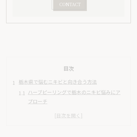
CONTACT
目次
栃木県で悩むニキビと向き合う方法
ハーブピーリングで栃木のニキビ悩みにア
プローチ
ハーブピーリングの効果と肌管理の基本
エステで選ぶ栃木のニキビケア対策
宇都宮の肌管理とハーブピーリング活用法