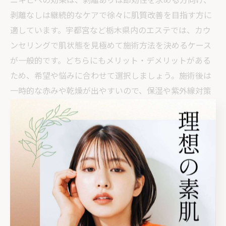
剥離なしは継続的なケアで徐々に肌質改善を目指す方に
適しています。宇都宮など栃木県内のエステでは、カウ
ンセリングで肌状態を見極めて施術方法を決めるケース
が一般的です。どちらにもメリット・デメリットがある
ため、希望や悩みに合わせて選択しましょう。施術後は
一時的な赤みや乾燥が出やすいので、保湿や紫外線対策
などアフターケアも忘れずに行うことが大切です。
清原台エステで実感するハーブピーリング
清原台エリアでも、ハーブピーリングに特化したエステ
が増えています。地元密着型のサロンでは、カウンセリ
ングから施術、アフターケアまで丁寧な対応が魅力で
す。特に「ニキビができにくくなった」「肌のキメが整
ってきた」といった体験談が多く、リピーターも増加傾