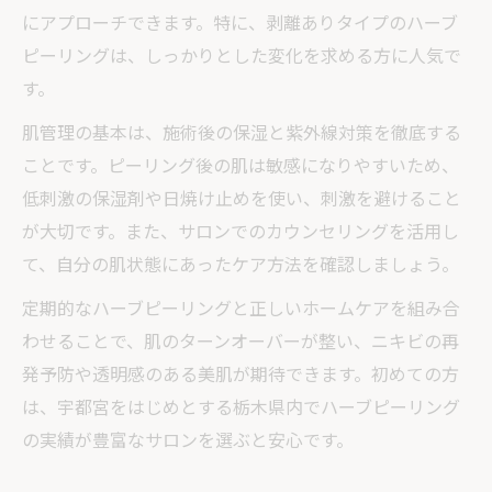
ハーブピーリング効果で肌質改善を実感す
にアプローチできます。特に、剥離ありタイプのハーブ
る
ピーリングは、しっかりとした変化を求める方に人気で
す。
剥離あり施術が向いている肌質と注意点
高根沢で人気のハーブピーリング活用法
肌管理の基本は、施術後の保湿と紫外線対策を徹底する
肌管理とハーブピーリングの最適な組み合
ことです。ピーリング後の肌は敏感になりやすいため、
わせ
低刺激の保湿剤や日焼け止めを使い、刺激を避けること
が大切です。また、サロンでのカウンセリングを活用し
エステでハーブピーリング効果を実感するコツ
て、自分の肌状態にあったケア方法を確認しましょう。
ハーブピーリング効果を最大限に引き出す
方法
定期的なハーブピーリングと正しいホームケアを組み合
わせることで、肌のターンオーバーが整い、ニキビの再
宇都宮や高根沢のエステ選びのコツ
発予防や透明感のある美肌が期待できます。初めての方
やさしい施術でニキビケアを継続する秘訣
は、宇都宮をはじめとする栃木県内でハーブピーリング
ハーブピーリングと肌管理のベストバラン
の実績が豊富なサロンを選ぶと安心です。
ス
剥離あり・なしの施術効果の違いを比較