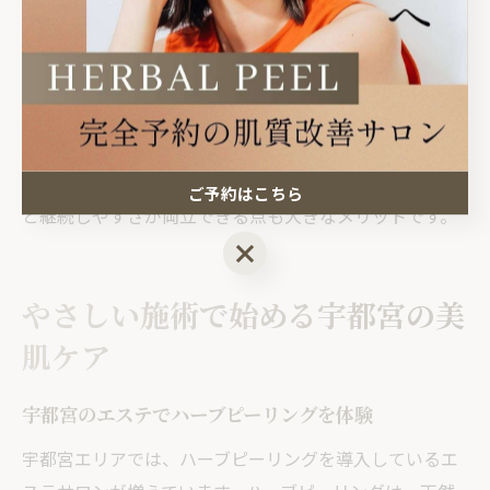
向にあります。
清原台のエステでは、肌状態や悩みに応じて剥離あり・
なしの施術を選べるため、初めての方も安心して通えま
す。施術前後のフォローやホームケアのアドバイスも受
けられるため、より効果的なニキビケアを目指せるでし
ょう。地域に根ざしたサロンを選ぶことで、通いやすさ
ご予約はこちら
と継続しやすさが両立できる点も大きなメリットです。
ご予約はこちら
やさしい施術で始める宇都宮の美
肌ケア
宇都宮のエステでハーブピーリングを体験
宇都宮エリアでは、ハーブピーリングを導入しているエ