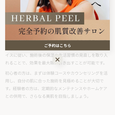
に悩む方には、継続的な施術でより高い効果が期待でき
ます。
成功事例としては「数回の施術でニキビができにくくな
った」「肌のトーンが明るくなった」と感じる方が多い
一方、失敗例としては施術後のケア不足や生活習慣の乱
ご予約はこちら
れによる肌荒れの再発も見受けられます。プロのアドバ
イスに従い、施術後の保湿や生活習慣の見直しを取り入
ご予約はこちら
れることで、効果を最大限に引き出すことが可能です。
初心者の方は、まずは体験コースやカウンセリングを活
用し、自分の肌に合った施術を見極めることが大切で
す。経験者の方は、定期的なメンテナンスやホームケア
との併用で、さらなる美肌を目指しましょう。