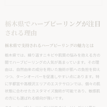
背景
宇都宮で肌管理に注目される新常識を解説
ハーブピーリング効果を実感する人が増加
栃木県でハーブピーリングが注目
中
される理由
なぜ栃木県で剥離あり施術が話題なのか
ニキビ悩みに効くエステの肌管理法とは
栃木県で支持されるハーブピーリングの魅力とは
ニキビに悩む方へおすすめの肌管理法
栃木県では、繰り返すニキビや肌質の悩みを抱える方の
ハーブピーリングで叶える肌質改善のコツ
間でハーブピーリングの人気が高まっています。その理
宇都宮のエステで人気のハーブピーリング
由は、自然由来の成分を用いた施術が肌への負担を抑え
活用法
つつ、ターンオーバーを促進しやすい点にあります。特
剥離あり施術となし施術の違いと選び方
に宇都宮や高根沢エリアのエステサロンでは、個々の肌
エステのプロが教えるハーブピーリング効
状態に合わせたカスタマイズ施術が可能であり、敏感肌
果
の方にも選ばれる傾向が強いです。
ハーブピーリング効果と剥離の違いを解説