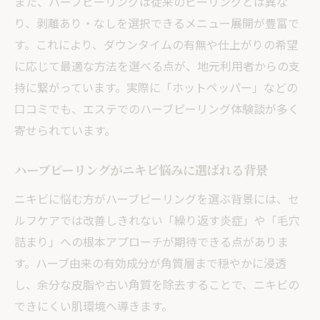
また、ハーブピーリングは従来のピーリングとは異な
ハーブピーリング効果の仕組みと期待値
り、剥離あり・なしを選択できるメニュー展開が豊富で
剥離あり・なしで異なる肌変化の特徴
す。これにより、ダウンタイムの有無や仕上がりの希望
ニキビ改善に役立つ剥離施術のポイント
に応じて最適な方法を選べる点が、地元利用者からの支
持に繋がっています。実際に「ホットペッパー」などの
ハーブピーリングやめた方がいい人の特徴
口コミでも、エステでのハーブピーリング体験談が多く
宇都宮で体験できる剥離施術の実情
寄せられています。
宇都宮でも話題ハーブピーリングの実態に迫る
宇都宮で話題のハーブピーリング体験談
ハーブピーリングがニキビ悩みに選ばれる背景
ホットペッパー掲載エステのリアルな評判
ニキビに悩む方がハーブピーリングを選ぶ背景には、セ
宇都宮エリアで人気の肌管理アプローチ
ルフケアでは改善しきれない「繰り返す炎症」や「毛穴
高根沢でも注目されるハーブピーリング施
詰まり」への根本アプローチが期待できる点がありま
術
す。ハーブ由来の有効成分が角質層まで穏やかに浸透
ハーブピーリング効果のクチコミから読み
し、余分な皮脂や古い角質を除去することで、ニキビの
解く実態
できにくい肌環境へ導きます。