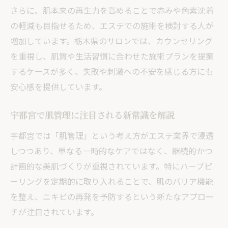
ハーブピーリングで肌質改善を目指すコツ
さらに、肌本来の再生力を高めることで赤みや色素沈着
ハーブピーリング効果を最大化するポイン
の軽減も目指せるため、エステでの施術を検討する人が
ト
増加しています。栃木県のサロンでは、カウンセリング
ニキビ改善には継続ケアと肌管理が鍵
を重視し、肌質や生活習慣に合わせた施術プランを提案
するケースが多く、失敗や刺激への不安を感じる方にも
剥離あり施術で注意したいポイント
安心感を提供しています。
宇都宮のエステで実践する肌質改善方法
ホームケアと併用するハーブピーリング活
宇都宮で肌管理に注目される新常識を解説
用術
宇都宮では「肌管理」という考え方がエステ業界で浸透
長年のニキビ悩みを変えるエステ活用法
しつつあり、単なる一時的なケアではなく、継続的かつ
ハーブピーリングで叶う長年の肌悩み改善
計画的な美肌づくりが重視されています。特にハーブピ
エステと併用した肌管理でニキビを根本ケ
ーリングを定期的に取り入れることで、肌のバリア機能
ア
を整え、ニキビの再発を予防するという新たなアプロー
ハーブピーリングで感じる肌質変化の実例
チが注目されています。
信頼できるエステ選びがニキビ改善のカギ