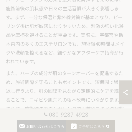
施術前後の肌状態や日々の生活習慣が大きく影響しま
す。まず、十分な保湿と紫外線対策が基本となり、ピー
リング後は肌が敏感になりやすいため、刺激の強い化粧
品や摩擦を避けることが重要です。実際に、宇都宮や栃
木県内の多くのエステサロンでも、施術後48時間はメイ
クや洗顔を控えるなど、細やかなアフターケア指導が行
われています。
また、ハーブの成分が肌のターンオーバーを促進するた
め、施術間隔を守ることもポイントです。短期間で繰り
返し行うより、肌の回復を見ながら定期的にケアを続け
ることで、ニキビや肌荒れの根本改善につながります。
さらに、施術時のカウンセリングで肌質やニキビの状態
080-9287-4928
をしっかり伝えることで、自分に合ったハーブピーリン
グの種類や濃度を選ぶことができ、トラブル予防にも役
お問い合わせはこちら
ご予約はこちら