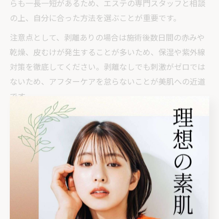
らも一長一短があるため、エステの専門スタッフと相談
の上、自分に合った方法を選ぶことが重要です。
注意点として、剥離ありの場合は施術後数日間の赤みや
乾燥、皮むけが発生することが多いため、保湿や紫外線
対策を徹底してください。剥離なしでも刺激がゼロでは
ないため、アフターケアを怠らないことが美肌への近道
です。
エステのプロが教えるハーブピーリング効果
エステのプロが推奨するハーブピーリングは、栃木県内
でも「ハーブピーリング 効果」や「ハーブピーリング 栃
木」といったキーワードで高い関心を集めています。主
な効果としては、ニキビの炎症を抑える、ターンオーバ
ーを促進する、毛穴の詰まりやざらつきを改善するなど
が挙げられます。特に繰り返す大人ニキビや肌質の乱れ