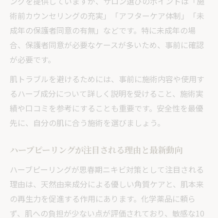
ングを提供していますが、サロン選びのポイントは「施
思春期ニキビと相性の良いハーブピーリン
術前カウンセリングの充実」「アフターケア体制」「未
グ
成年の保護者同意の有無」などです。特に未成年の場
年齢とハーブピーリングの安全性の考え方
合、保護者同意が必要なケースが多いため、事前に確認
ニキビがある場合も安心できるハーブピーリン
が必要です。
グ検証
肌トラブルを避けるためには、事前に施術内容や使用す
ニキビがある肌でのハーブピーリング可否
るハーブ成分について詳しく説明を受けること、施術実
炎症中でも受けやすいハーブピーリング対
績や口コミを参考にすることも重要です。安全性を最優
策
先に、自分の肌に合う施術を選びましょう。
ハーブピーリング中の悪化リスクを抑える
方法
ハーブピーリングが注目される理由と最新動向
思春期ニキビとハーブピーリングの施術の
ハーブピーリングが思春期ニキビ対策として注目される
流れ
理由は、天然由来成分による優しい角質ケアと、肌本来
ニキビがある部位への対応と具体例紹介
の再生力を促進する作用にあります。化学薬品に頼ら
未成年におすすめなハーブピーリングの安全な
ず、肌への負担が少ない点が評価されており、敏感な10