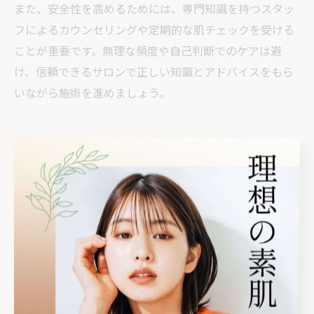
また、安全性を高めるためには、専門知識を持つスタッ
フによるカウンセリングや定期的な肌チェックを受ける
ことが重要です。無理な頻度や自己判断でのケアは避
け、信頼できるサロンで正しい知識とアドバイスをもら
いながら施術を進めましょう。
ニキビがある場合も安心できるハ
ーブピーリング検証
ニキビがある肌でのハーブピーリング可否
ハーブピーリングは、思春期ニキビに悩む方でも施術可
能なケースが多いとされています。特に栃木県さくら市
のサロンでも、現在ニキビがある状態での相談が増えて
います。ただし、炎症や膿を伴う重度のニキビの場合