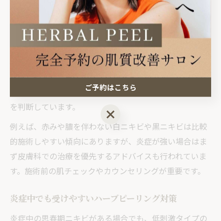
は、施術を控えるか、状態を見ながら部分的に対応する
ことが推奨されます。
なぜなら、ハーブピーリングは天然成分を使って肌のタ
ーンオーバーを促す一方、強い炎症がある部位では刺激
を感じやすく、悪化のリスクがあるためです。サロンで
ご予約はこちら
はカウンセリング時に肌状態を丁寧に確認し、施術可否
を判断しています。
ご予約はこちら
例えば、赤みや膿を伴わない白ニキビや黒ニキビは比較
的施術しやすい傾向にありますが、炎症が強い場合はま
ず皮膚科での治療を優先するアドバイスも行われていま
す。施術前の肌チェックやカウンセリングが重要です。
炎症中でも受けやすいハーブピーリング対策
炎症中の思春期ニキビがある場合でも、低刺激タイプの