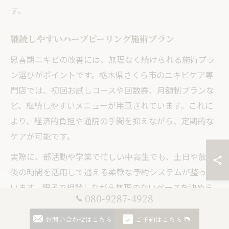
す。
継続しやすいハーブピーリング施術プラン
思春期ニキビの改善には、無理なく続けられる施術プラ
ン選びがポイントです。栃木県さくら市のニキビケア専
門店では、初回お試しコースや回数券、月額制プランな
ど、継続しやすいメニューが用意されています。これに
より、経済的負担や通院の手間を抑えながら、定期的な
ケアが可能です。
実際に、部活動や学業で忙しい中高生でも、土日や放課
後の時間を活用して通える柔軟な予約システムが整って
います。親子で相談しながら無理のないペースを決めら
080-9287-4928
れるのも安心材料の一つです。未成年の場合は保護者の
同意が必要となりますので、事前に確認しましょう。
お問い合わせはこちら
ご予約はこちら