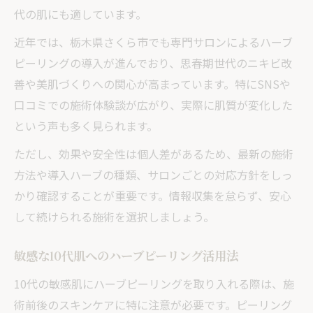
始め方
代の肌にも適しています。
未成年がハーブピーリングを始める際の注
近年では、栃木県さくら市でも専門サロンによるハーブ
意点
ピーリングの導入が進んでおり、思春期世代のニキビ改
保護者同意と年齢条件の確認ポイント
善や美肌づくりへの関心が高まっています。特にSNSや
中高生が安心できるサロン選びの基準
口コミでの施術体験談が広がり、実際に肌質が変化した
という声も多く見られます。
安全なハーブピーリング初体験の流れ解説
未成年向け施術で重視すべき安全対策
ただし、効果や安全性は個人差があるため、最新の施術
ハーブピーリングの回数別ニキビ跡改善実例を
方法や導入ハーブの種類、サロンごとの対応方針をしっ
紹介
かり確認することが重要です。情報収集を怠らず、安心
して続けられる施術を選択しましょう。
ハーブピーリング回数ごとの変化と実感例
ニキビ跡改善に必要な施術回数の目安
敏感な10代肌へのハーブピーリング活用法
赤みやクレーター別の効果と通い方比較
10代の敏感肌にハーブピーリングを取り入れる際は、施
継続しやすいハーブピーリング施術プラン
術前後のスキンケアに特に注意が必要です。ピーリング