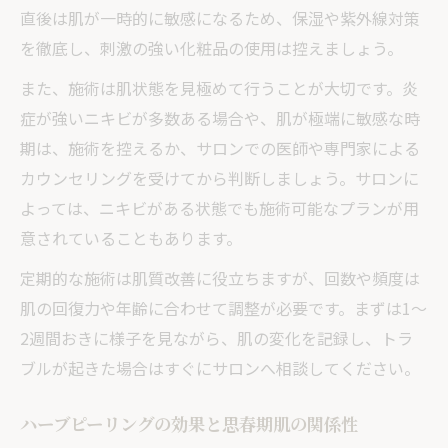
ニキビ跡改善体験談から得る現実的な期待
直後は肌が一時的に敏感になるため、保湿や紫外線対策
中高生にも知ってほしいハーブピーリング注意
を徹底し、刺激の強い化粧品の使用は控えましょう。
点まとめ
また、施術は肌状態を見極めて行うことが大切です。炎
思春期ニキビ悪化を防ぐハーブピーリング
症が強いニキビが多数ある場合や、肌が極端に敏感な時
活用法
期は、施術を控えるか、サロンでの医師や専門家による
NG行動や施術前後の注意事項を徹底解説
カウンセリングを受けてから判断しましょう。サロンに
正しいハーブピーリング後のスキンケア方
よっては、ニキビがある状態でも施術可能なプランが用
法
意されていることもあります。
思春期世代が受ける際のリスクと対策ポイ
定期的な施術は肌質改善に役立ちますが、回数や頻度は
ント
肌の回復力や年齢に合わせて調整が必要です。まずは1〜
未成年がトラブルを避けるための確認事項
2週間おきに様子を見ながら、肌の変化を記録し、トラ
ブルが起きた場合はすぐにサロンへ相談してください。
ハーブピーリングの効果と思春期肌の関係性