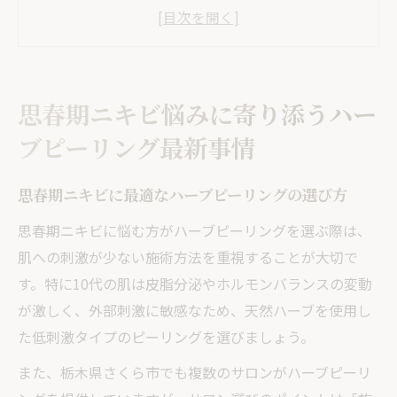
選び方
ハーブピーリングが注目される理由と最新
動向
敏感な10代肌へのハーブピーリング活用法
思春期ニキビ悩みに寄り添うハー
ハーブピーリングの効果と思春期肌の関係
ブピーリング最新事情
性
思春期ニキビ改善を目指す方への安心ポイ
思春期ニキビに最適なハーブピーリングの選び方
ント
思春期ニキビに悩む方がハーブピーリングを選ぶ際は、
年齢と肌状態で選ぶハーブピーリング施術のポ
肌への刺激が少ない施術方法を重視することが大切で
イント
す。特に10代の肌は皮脂分泌やホルモンバランスの変動
年齢別ハーブピーリングの適切な受け方
が激しく、外部刺激に敏感なため、天然ハーブを使用し
肌状態に合わせたハーブピーリング施術方
た低刺激タイプのピーリングを選びましょう。
法
また、栃木県さくら市でも複数のサロンがハーブピーリ
未成年でも安心できる施術条件と注意事項