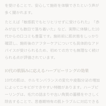
思春期特有の肌質に合わせた施術ポイント
を受けることで、安心して施術を体験できたという声が
刺激を抑えた成分で敏感肌にもやさしい理
多く聞かれます。
由
たとえば「敏感肌でもヒリヒリせずに受けられた」「赤
敏感肌にも対応するハーブピーリングの魅力と
みが出ても数日で落ち着いた」など、実際に体験した10
は
代からの口コミも豊富です。施術前に肌状態をしっかり
敏感肌でも取り入れやすいハーブピーリン
確認し、施術後のアフターケアについても具体的なアド
グ
バイスが受けられるため、初めての方でも無理なく続け
天然由来成分がもたらすやさしい肌ケア効
られる点が評価されています。
果
10代の肌悩みに応えるハーブピーリングの効果
刺激を抑えたピーリングが人気の理由
炎症中ニキビにも配慮した施術内容とは
10代の肌は、ホルモンバランスの変化や皮脂分泌の増加
によってニキビができやすい特徴があります。ハーブピ
毛穴詰まりや皮脂過剰にも対応できる特徴
ーリングは、毛穴の詰まりや古い角質の蓄積をやさしく
ニキビがあっても安心して始める施術の流れ
除去することで、思春期特有の肌トラブルに対応できる
ハーブピーリング前のカウンセリングと準