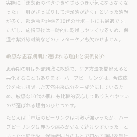
施術後のアフターケアで新たなニキビ予防を実
実際に「運動後のベタつきやざらつきが気にならなくな
感
った」「肌がさっぱりして清潔感が続く」といった感想
が多く、部活動を頑張る10代のサポートにも最適です。
ハーブピーリング後の肌を守るアフターケ
ただし、施術直後は一時的に乾燥しやすくなるため、保
ア術
湿や紫外線対策などのアフターケアも欠かせません。
新しいニキビを防ぐための保湿と対策ポイ
ント
敏感な思春期肌に選ばれる理由と実例紹介
施術後に気をつけたい紫外線と生活習慣の
思春期の肌は外部刺激に敏感で、ケア方法を間違えると
注意
悪化することもあります。ハーブピーリングは、合成成
アフターケアの有無で変わる肌の調子と実
分を極力排除した天然由来成分を主成分にしているた
感
め、敏感な10代の肌にも比較的安心して取り入れやすい
思春期ニキビ予防に役立つ日常ケアの工夫
のが選ばれる理由のひとつです。
たとえば「市販のピーリングは刺激が強かったが、ハー
ブピーリングは赤みや痛みが少なく続けやすかった」と
いった体験談や、保護者同意のもとで初めて施術を受け