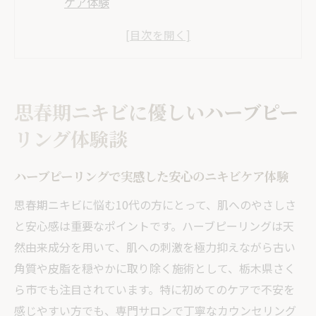
ケア体験
10代の肌悩みに応えるハーブピーリングの
効果
部活後の肌トラブルも和らげる施術の魅力
敏感な思春期肌に選ばれる理由と実例紹介
思春期ニキビに優しいハーブピー
ハーブピーリングで前向きになれた私の変
リング体験談
化
ハーブピーリングは10代でも安心して受けられ
ハーブピーリングで実感した安心のニキビケア体験
る理由
思春期ニキビに悩む10代の方にとって、肌へのやさしさ
10代が安心できるハーブピーリングの安全
と安心感は重要なポイントです。ハーブピーリングは天
性
然由来成分を用いて、肌への刺激を極力抑えながら古い
未成年の施術で大切な保護者同意と対応方
角質や皮脂を穏やかに取り除く施術として、栃木県さく
法
ら市でも注目されています。特に初めてのケアで不安を
初めての方も安心のカウンセリング体制
感じやすい方でも、専門サロンで丁寧なカウンセリング