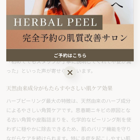
施術前には、サロンで肌状態やニキビの進行度を丁寧に
カウンセリングしてもらうことが大切です。特に栃木県
さくら市の地域密着型サロンでは、未成年や高校生にも
対応したカウンセリング体制や保護者同意書の有無な
ど、安心して通える環境が整っています。実際に利用し
た10代からは「刺激が少なく赤みもすぐに落ち着いた」
ご予約はこちら
「初めてでもスタッフが丁寧に説明してくれて不安が減
った」といった声が寄せられています。
ご予約はこちら
天然由来成分がもたらすやさしい肌ケア効果
ハーブピーリング最大の特徴は、天然由来のハーブ成分
によるやさしい角質ケアです。思春期ニキビの原因とな
る古い角質や皮脂詰まりを、化学的なピーリング剤を使
わずに穏やかに除去できるため、肌のバリア機能を守り
ながらケアを続けられます。特に炎症を起こしやすい肌