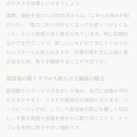
点が大きな効果といえるでしょう。
備
実際、施術を受けた10代の方からは「ニキビの赤みが和
ニキビがある状態での施術手順と注意点
らいだ」「肌のごわつきがなくなって化粧ノリがよくな
刺激を抑えるためのパッチテストの必要性
った」という実感が多く寄せられています。特に定期的
施術中の丁寧な対応で安心できる理由
なケアを行うことで、新しいニキビができにくくなった
肌状態に合わせたカスタマイズ施術の流れ
というケースも見られますが、効果の現れ方には個人差
高校生の肌悩みには低刺激のハーブケアが最適
があるため、焦らず継続することが大切です。
高校生も安心の低刺激ハーブピーリング選
び
部活後の肌トラブルも和らげる施術の魅力
肌質や年齢に合わせたケアのポイント解説
部活動やスポーツで汗をかいた後は、毛穴に皮脂や汚れ
部活動後のニキビ予防に役立つ施術方法
がたまりやすく、ニキビや肌荒れの原因となります。ハ
低刺激で続けやすいハーブピーリングの魅
ーブピーリングは、こうした部活後の肌にも優しく対応
力
し、不要な角質や皮脂を穏やかに取り除くことで、トラ
ブルを未然に防ぎやすい施術です。
ニキビや毛穴悩みに応える最適なケア方法