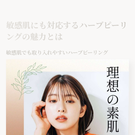
敏感肌にも対応するハーブピーリ
ングの魅力とは
敏感肌でも取り入れやすいハーブピーリング
ハーブピーリングは、特に思春期の敏感な肌質にも配慮
された施術方法として注目されています。10代はホルモ
ンバランスの変化や皮脂分泌の活発化により、肌が刺激
に弱くなりがちですが、ハーブピーリングは合成成分を
極力抑え、植物由来の成分を用いることで肌への負担を
軽減しています。刺激が少ないため、初めてサロンケア
に挑戦する方や、化粧品でかぶれやすい方にも安心して
取り入れやすい特徴があります。