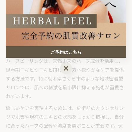
肌への負担を抑えてニキビをケア
したい方におすすめの方法
ハーブピーリングで刺激を抑えた優しいケア実践法
ご予約はこちら
ハーブピーリングは、天然由来のハーブ成分を活用し、
ご予約はこちら
思春期ニキビやニキビ跡に悩む方へ穏やかなケアを提供
する方法です。特に栃木県さくら市のような地域密着型
サロンでは、肌への刺激を最小限に抑える施術が重視さ
れています。
優しいケアを実現するためには、施術前のカウンセリン
グで肌質や現在のニキビの状態をしっかり把握し、自分
に合ったハーブの配合や濃度を選ぶことが重要です。例