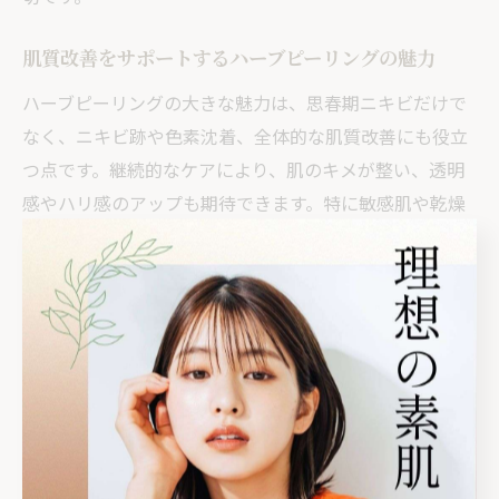
肌質改善をサポートするハーブピーリングの魅力
ハーブピーリングの大きな魅力は、思春期ニキビだけで
なく、ニキビ跡や色素沈着、全体的な肌質改善にも役立
つ点です。継続的なケアにより、肌のキメが整い、透明
感やハリ感のアップも期待できます。特に敏感肌や乾燥
肌の方からも「負担なく続けられる」という評価が多く
寄せられています。
年代や肌悩みに応じて施術内容を調整できるため、10代
から大人世代まで幅広く対応可能です。注意点として、
体調不良やアレルギーがある場合は事前に相談し、無理
な施術は控えましょう。専門サロンでのカウンセリング
を通じて、自分に合ったケア方法を見つけることが、肌
質改善への近道です。