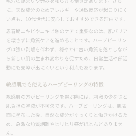
毛穴の詰まりや赤みを和らげる働きがあります。さら
に、天然成分のためアレルギーや過敏反応が起こりにく
い点も、10代世代に安心しておすすめできる理由です。
思春期ニキビやニキビ跡のケアで重要なのは、肌バリア
を壊さずに角質ケアを進めることです。ハーブピーリン
グは強い剥離を伴わず、穏やかに古い角質を落としなが
ら新しい肌の生まれ変わりを促すため、日常生活や部活
動にも支障が出にくいという利点もあります。
敏感肌でも使えるハーブピーリングの特徴
敏感肌の方がピーリングを選ぶ際には、刺激の少なさと
肌負担の軽減が不可欠です。ハーブピーリングは、肌表
面に塗布した後、自然な成分がゆっくりと働きかけるた
め、急激な角質剥離やヒリヒリ感がほとんどありませ
ん。