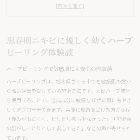
談
思春期ニキビ改善に役立つハーブピーリン
グ活用法
肌荒れ時もハーブピーリングでやさしくケ
思春期ニキビに優しく効くハーブ
アする方法
ピーリング体験談
10代でも安心のハーブピーリング体験共有
ハーブピーリングで赤みや炎症を和らげる
ハーブピーリングで敏感肌にも安心の体験談
秘訣
ハーブピーリングは、栃木県さくら市でも敏感肌の方か
栃木県さくら市で話題！ハーブピーリングの効
ら高い評価を受けている施術方法です。天然ハーブ成分
果とは
を使用することで、合成成分に敏感な10代の肌にもやさ
ハーブピーリングが注目される理由と期待
しくアプローチできます。実際に施術を受けた方からは
できる効果
「赤みが出にくく、ピリピリ感も少なかった」「施術後
思春期ニキビに最適なハーブピーリングの
の肌がしっとりとして安心できた」などの声が寄せられ
特徴
ています。