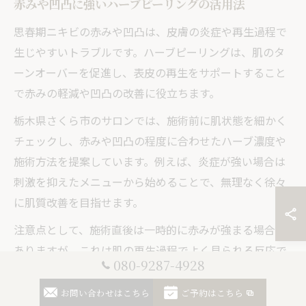
赤みや凹凸に強いハーブピーリングの活用法
思春期ニキビの赤みや凹凸は、皮膚の炎症や再生過程で
生じやすいトラブルです。ハーブピーリングは、肌のタ
ーンオーバーを促進し、表皮の再生をサポートすること
で赤みの軽減や凹凸の改善に役立ちます。
栃木県さくら市のサロンでは、施術前に肌状態を細かく
チェックし、赤みや凹凸の程度に合わせたハーブ濃度や
施術方法を提案しています。例えば、炎症が強い場合は
刺激を抑えたメニューから始めることで、無理なく徐々
に肌質改善を目指せます。
注意点として、施術直後は一時的に赤みが強まる場合が
ありますが、これは肌の再生過程でよく見られる反応で
080-9287-4928
す。適切な保湿や紫外線対策を行うことで、ダウンタイ
ムを最小限に抑えることができます。
お問い合わせはこちら
ご予約はこちら