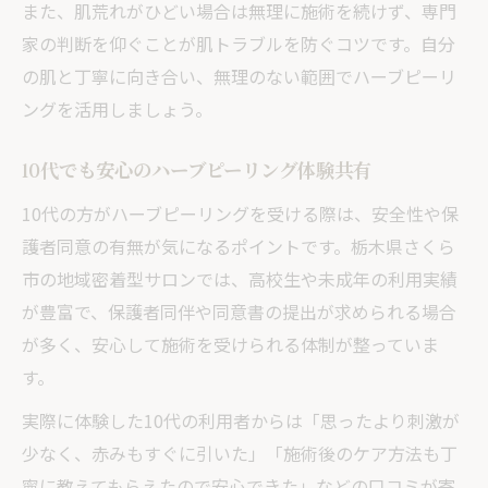
の秘訣
また、肌荒れがひどい場合は無理に施術を続けず、専門
家の判断を仰ぐことが肌トラブルを防ぐコツです。自分
ハーブピーリングで感じた肌質改善の実例
の肌と丁寧に向き合い、無理のない範囲でハーブピーリ
紹介
ングを活用しましょう。
継続したハーブピーリングのメリットとポ
イント
10代でも安心のハーブピーリング体験共有
ハーブピーリング習慣化で実感する透明感
10代の方がハーブピーリングを受ける際は、安全性や保
アップ
護者同意の有無が気になるポイントです。栃木県さくら
肌トーンが整うハーブピーリング実践のコ
市の地域密着型サロンでは、高校生や未成年の利用実績
ツ
が豊富で、保護者同伴や同意書の提出が求められる場合
ハーブピーリングで長期的な変化を得る秘
が多く、安心して施術を受けられる体制が整っていま
訣
す。
実際に体験した10代の利用者からは「思ったより刺激が
少なく、赤みもすぐに引いた」「施術後のケア方法も丁
寧に教えてもらえたので安心できた」などの口コミが寄