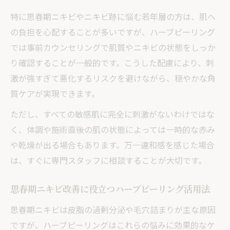
ハーブピーリングで毛穴詰まりを解消した
特に思春期ニキビやニキビ跡に悩む若年層の方は、肌へ
事例
の負担を心配することが多いですが、ハーブピーリング
ハーブピーリングの効果を高めるポイント
では事前カウンセリングで肌質やニキビの状態をしっか
紹介
り確認することが一般的です。こうした配慮により、刺
肌質改善をサポートするハーブピーリング
激が強すぎて悪化するリスクを避けながら、穏やかな角
の魅力
質ケアが実現できます。
肌への負担を抑えてニキビをケアしたい方にお
ただし、すべての敏感肌に完全に刺激がないわけではな
すすめの方法
く、体調や施術直後の肌の状態によっては一時的な赤み
ハーブピーリングで刺激を抑えた優しいケ
や乾燥が出る場合もあります。万一違和感を感じた場合
ア実践法
は、すぐに専門スタッフに相談することが大切です。
敏感肌に負担をかけないハーブピーリング
活用術
思春期ニキビ改善に役立つハーブピーリング活用法
ハーブピーリングで安全にニキビケアを始
思春期ニキビは皮脂の過剰分泌や毛穴詰まりが主な原因
めるコツ
ですが、ハーブピーリングはこれらの悩みに効果的なケ