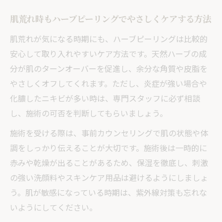
の魅力
肌荒れ時もハーブピーリングでやさしくケアする方法
ニキビ跡を目立たなくする為に知っておくべき
ポイント
肌荒れが気になる時期にも、ハーブピーリングは比較的
ハーブピーリングでニキビ跡をケアする基
安心して取り入れやすいケア方法です。天然ハーブの成
礎知識
分が肌のターンオーバーを促進し、余分な角質や皮脂を
やさしくオフしてくれます。ただし、炎症が強い場合や
ハーブピーリングが色素沈着に及ぼす作用
化膿したニキビが多い時は、専門スタッフに必ず相談
とは
し、施術の可否を判断してもらいましょう。
赤みや凹凸に強いハーブピーリングの活用
法
施術を受ける際は、事前カウンセリングで肌の状態や体
ハーブピーリング施術回数と効果の目安に
調をしっかり伝えることが大切です。施術後は一時的に
ついて
赤みや乾燥が出ることがあるため、保湿を徹底し、刺激
の強い洗顔料やスキンケア用品は避けるようにしましょ
思春期ニキビ跡改善に役立つハーブピーリ
う。肌が敏感になっている時期は、紫外線対策も忘れな
ング習慣
いようにしてください。
ハーブピーリングを続けて実感した肌変化とそ