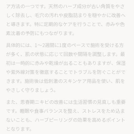
繰り返す思春期ニキビにハーブピーリング
ア方法の一つです。天然のハーブ成分が古い角質をやさ
がおすすめの理由
しく除去し、毛穴の汚れや皮脂詰まりを穏やかに改善へ
ハーブピーリングの正しい使い方と注意点
と導きます。特に定期的なケアを行うことで、赤みや色
まとめ
素沈着の予防にもつながります。
ハーブピーリングは敏感肌の10代にも安心の理
具体的には、1～2週間に1度のペースで施術を受ける方
由を解説
が多く、肌の状態に応じて回数や間隔を調整します。最
ハーブピーリングが10代に安心な成分とそ
初は一時的に赤みや乾燥が出ることもありますが、保湿
の理由
や紫外線対策を徹底することでトラブルを防ぐことがで
敏感肌でも使えるハーブピーリングの特徴
きます。施術後は低刺激のスキンケア用品を使い、肌を
ハーブピーリングで肌荒れリスクを抑える
やさしく守りましょう。
方法
また、思春期ニキビの改善には生活習慣の見直しも重要
ハーブピーリング施術時の安全対策ポイン
です。睡眠や食事バランスを整え、ストレスをため込ま
ト
ないことも、ハーブピーリングの効果を高めるポイント
思春期世代が安心できるハーブピーリング
となります。