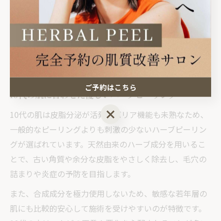
ロンでは、10代の利用実績が豊富で、学校生活や部活動
への影響も最小限になるよう配慮されています。
施術後に万が一赤みや乾燥などの好転反応が出た場合で
も、アフターケアの方法や注意点を具体的に案内しても
らえるため、初心者でも安心して施術に臨めます。
ご予約はこちら
10代の肌に合わせた優しいハーブピーリング
ご予約はこちら
10代の肌は皮脂分泌が活発でバリア機能も未熟なため、
一般的なピーリングよりも刺激の少ないハーブピーリン
グが選ばれています。天然由来のハーブ成分を用いるこ
とで、古い角質や余分な皮脂をやさしく除去し、毛穴の
詰まりや炎症の予防を目指します。
また、合成成分を極力使用しないため、敏感な若年層の
肌にも比較的安心して施術を受けやすいのが特徴です。