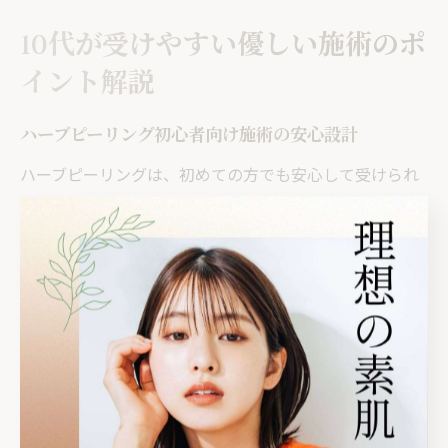
10代が受けやすい優しい施術のポ
イント解説
ハーブピーリング初心者向け施術の安心設計
ハーブピーリングは、初めての方でも安心して受けられ
るように、専門サロンが安全性や施術環境に配慮した設
計を重視しています。特に10代の初めての方や保護者が
心配されるケースでは、施術前のカウンセリングを丁寧
に行い、肌質やニキビの状態、アレルギー歴などを事前
に確認します。
未成年の場合、保護者の同意が必要なサロンも多く、施
術内容やリスクについても十分に説明を受けられる体制
が整っています。例えば、栃木県さくら市の地域密着サ