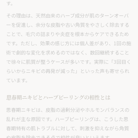
す。
ツ
その理由は、天然由来のハーブ成分が肌のターンオーバ
カウンセリング重視のサロン選択ポイント
ーを促進し、余分な皮脂や古い角質をやさしく除去する
保護者同意と安全確認ができるサロン活用
ことで、毛穴の詰まりや炎症を根本からケアできるため
法
です。ただし、効果の感じ方には個人差があり、1回の施
10代の肌悩みに寄り添うサロン探しの基準
術で劇的な変化を求めるのではなく、数回継続すること
高校生がハーブピーリングを安全に受けるコツ
で徐々に肌質が整うケースが多いです。実際に「3回目く
高校生のための安全な施術準備チェック
らいからニキビの再発が減った」といった声も寄せられ
事前相談で安心できるハーブピーリングの
ています。
流れ
思春期ニキビとハーブピーリングの相性とは
学校生活に支障を出さない施術スケジュー
ル
思春期ニキビは、皮脂の過剰分泌やホルモンバランスの
保護者同意の必要性と確認ポイント
乱れが主な原因です。ハーブピーリングは、こうした思
春期特有の肌トラブルに対して、刺激を抑えながら角質
肌状態に合わせた施術の安全対策
や皮脂を除去できる点で相性が良いといえます。