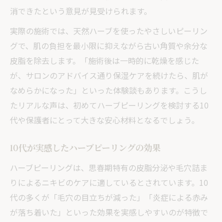
肌のターンオーバー促進とニキビ改善効果
消できたという意見が見受けられます。
毛穴詰まりに効くハーブピーリングの特徴
実際の施術では、天然ハーブを使ったやさしいピーリン
刺激を最小限に抑える施術のポイント
グで、肌の負担を最小限に抑えながら古い角質や余分な
10代が受けやすい優しい施術のポイント解説
皮脂を除去します。「施術後は一時的に乾燥を感じた
ハーブピーリング初心者向け施術の安心設
が、サロンのアドバイス通り保湿ケアを続けたら、肌が
計
なめらかになった」といった体験談もあります。こうし
10代の肌に合わせた優しいハーブピーリン
たリアルな声は、初めてハーブピーリングを検討する10
グ
代や保護者にとって大きな安心材料となるでしょう。
思春期ニキビを悪化させない施術の工夫
10代が実感したハーブピーリングの効果
学校やバイトに支障の少ないケア方法
ハーブピーリングは、思春期特有の皮脂分泌や毛穴詰ま
敏感肌への負担を減らす施術の流れ
りによるニキビのケアに適しているとされています。10
未成年も安心できるサロン選びの秘訣を紹介
代の多くが「毛穴の目立ちが減った」「炎症による赤み
未成年が安心して通えるサロンの条件
が落ち着いた」といった効果を実感しやすいのが特徴で
ハーブピーリング対応サロンの選び方のコ