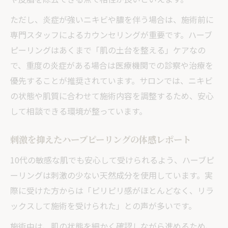
施術後のケアでニキビ再発を防ぐ方法まとめ
ただし、炎症が強いニキビや膿を伴う場合は、施術前に
ハーブピーリング後のアフターケアが重要
専門スタッフによるカウンセリングが重要です。ハーブ
な理由
ピーリングはあくまで「肌の土台を整える」ケアなの
施術後の保湿と再発予防のポイント解説
で、重度の炎症がある場合は医療機関での診察や治療を
思春期ニキビ対策に有効なケア方法の実践
優先することが推奨されています。サロンでは、ニキビ
例
の状態や肌質に合わせて施術内容を調整するため、安心
ターンオーバー正常化を意識した日々の手
して相談できる環境が整っています。
入れ
肌トラブルを防ぐための生活習慣の見直し
刺激を抑えたハーブピーリングの体感レポート
法
10代の敏感な肌でも安心して受けられるよう、ハーブピ
ーリングは刺激の少ない天然成分を使用しています。実
際に受けた方からは「ピリピリ感がほとんどなく、リラ
ックスして施術を受けられた」との声が多いです。
施術中は、肌の状態を細かく確認しながら進めるため、