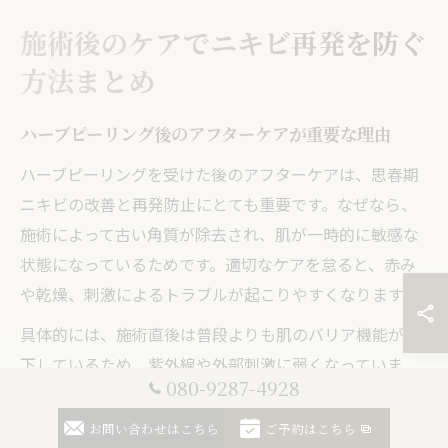
施術後のケアでニキビ再発を防ぐ
方法まとめ
ハーブピーリング後のアフターケアが重要な理由
ハーブピーリングを受けた後のアフターケアは、思春期
ニキビの改善と再発防止にとても重要です。なぜなら、
施術によって古い角質が除去され、肌が一時的に敏感な
状態になっているためです。適切なケアを怠ると、赤み
や乾燥、刺激によるトラブルが起こりやすくなります。
具体的には、施術直後は普段よりも肌のバリア機能が低
下しているため、紫外線や外部刺激に弱くなっていま
080-9287-4928
す。サロンでも説明されるように、保湿や日焼け止めの
徹底、摩擦を避けることなどが推奨されます。失敗例と
お問い合わせはこちら
ご予約はこちら