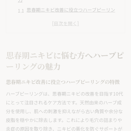
思春期ニキビ改善に役立つハーブピーリン
グの特徴
肌にやさしいハーブピーリングの仕組みを
解説
部活動後も安心なハーブピーリングの魅力
思春期ニキビに悩む方へハーブピ
とは
ーリングの魅力
繰り返すニキビとハーブピーリングの相性
を紹介
思春期ニキビ改善に役立つハーブピーリングの特徴
セルフケアとハーブピーリングの違いに注
目
ハーブピーリングは、思春期ニキビの改善を目指す10代
にとって注目されるケア方法です。天然由来のハーブ成
栃木県さくら市で安心して始める肌ケア体験
分を使用し、肌への刺激を抑えながら古い角質や余分な
ハーブピーリングが安心な理由と地域密着
皮脂を穏やかに除去します。これにより毛穴の詰まりや
の強み
炎症の原因を取り除き、ニキビの悪化を防ぐサポートが