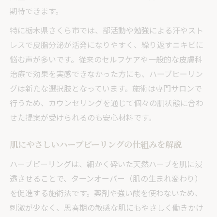
カウンセリングで分かる肌状態と施術選び
期待できます。
のコツ
特に栃木県さくら市では、部活動や勉強による汗やスト
保護者同意が必要なハーブピーリングの流
レスで皮脂分泌が活発になりやすく、繰り返すニキビに
れ
悩む声が多いです。従来のセルフケアや一般的な皮膚科
未成年でも受けやすいサロン選びのポイン
治療で効果を実感できなかった方にも、ハーブピーリン
ト
グは新たな選択肢となっています。施術は専門サロンで
安心して通えるハーブピーリングの施術環
行うため、カウンセリングを通じて個々の肌状態に合わ
境
せた提案が受けられるのも安心材料です。
ハーブピーリングは何歳から受けられるのか徹
底解説
肌にやさしいハーブピーリングの仕組みを解説
ハーブピーリングを始める年齢とその注意
ハーブピーリングは、細かく砕いた天然ハーブを肌に浸
点
透させることで、ターンオーバー（肌の生まれ変わり）
思春期世代が安全に受けるための条件を解
を促進する施術法です。薬剤や強い酸を使わないため、
説
刺激が少なく、思春期の敏感な肌にもやさしく働きかけ