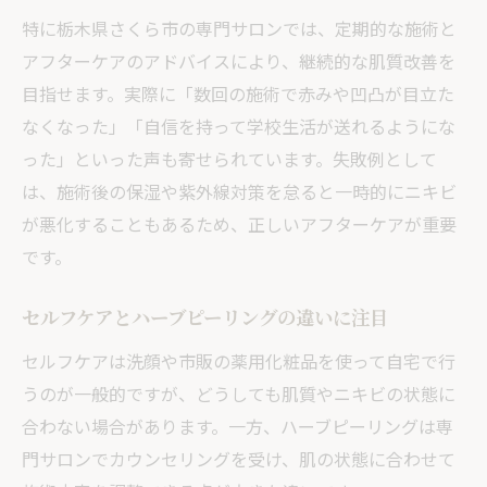
施術後の好転反応やリアクションと正しい
特に栃木県さくら市の専門サロンでは、定期的な施術と
理解
アフターケアのアドバイスにより、継続的な肌質改善を
新しいニキビができにくくなる理由を解説
目指せます。実際に「数回の施術で赤みや凹凸が目立た
肌のざらつきやトーンアップのポイント
なくなった」「自信を持って学校生活が送れるようにな
った」といった声も寄せられています。失敗例として
ハーブピーリング継続で得られる自信と実
は、施術後の保湿や紫外線対策を怠ると一時的にニキビ
感
が悪化することもあるため、正しいアフターケアが重要
です。
セルフケアとハーブピーリングの違いに注目
セルフケアは洗顔や市販の薬用化粧品を使って自宅で行
うのが一般的ですが、どうしても肌質やニキビの状態に
合わない場合があります。一方、ハーブピーリングは専
門サロンでカウンセリングを受け、肌の状態に合わせて