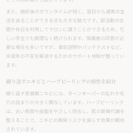
ニキビ跡改善に必要な施術回数と効果のポイン
また、施術後のダウンタイムが短く、翌日から通常の生
ト
活を送ることができる点も大きな魅力です。部活動の合
ハーブピーリングで効果を感じるまでの回
間や休日を利用してサロンに通うことができるため、忙
数目安
しい学生でも無理なく続けられます。保護者の同意が必
継続施術がニキビ跡改善にもたらす変化を
要な場合も多いですが、事前説明やパッチテストなど、
解説
未成年の不安を解消するためのサポート体制が整ってい
施術の頻度と肌のターンオーバーの関係性
ます。
途中経過の赤みや凹凸への正しい対応方法
ニキビ跡に効果的なハーブピーリングの活
繰り返すニキビとハーブピーリングの相性を紹介
用法
繰り返す思春期ニキビには、ターンオーバーの乱れや毛
施術後の変化も理解できるハーブピーリングの
穴の詰まりが大きく関与しています。ハーブピーリング
道しるべ
は、古い角質や皮脂をやさしく除去し、肌の新陳代謝を
ハーブピーリング後の肌変化と赤みの経過
整えることで、ニキビの再発リスクを減らす効果が期待
を知る
されています。