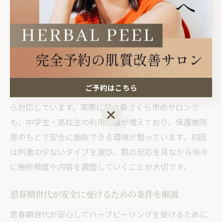
肌は敏感なため、強い刺激や過度な施術は逆効果となる
場合があります。未成年の場合、肌トラブルのリスクを
最小限に抑えるためにも、必ず専門サロンでのカウンセ
リングとパッチテストを受けることが推奨されます。
ハーブピーリングを始める適切な年齢については、サロ
ご予約はこちら
ンによって基準が異なるものの、多くの場合13歳以上か
ら対応しています。実際に栃木県さくら市のサロンで
ご予約はこちら
も、中学生・高校生の利用実績が増えており、保護者同
意のもとで安全に施術できる環境が整っています。初回
は刺激の少ないタイプを選び、肌の反応を見ながら徐々
に施術頻度や内容を調整していくことが大切です。
思春期世代が安全に受けるための条件を解説
思春期世代が安心してハーブピーリングを受けるために