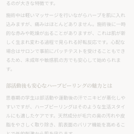
保護者同意の必要性とハーブピーリングの
るのが大きな特徴です。
流れ
施術中は軽いマッサージを行いながらハーブを肌に入れ
未成年の肌に配慮した施術内容とは何か
込みますが、痛みはほとんどありません。施術後に一時
年齢別おすすめハーブピーリングの選び方
的な赤みや乾燥が出ることがありますが、これは肌が新
ニキビがある状態でも受けられる施術の安全性
しく生まれ変わる過程で見られる好転反応です。心配な
ハーブピーリングはニキビ肌にも施術でき
場合はサロンで事前にパッチテストを受けることもでき
るのか
るため、未成年や敏感肌の方でも安心して始められま
す。
ニキビがある時のハーブピーリングの安全
対策
部活動後も安心なハーブピーリングの魅力とは
施術前に知りたいパッチテストとその重要
思春期の学生は部活動や運動後の汗でニキビが悪化しや
性
すいですが、ハーブピーリングはそのような生活スタイ
敏感肌でも安心なハーブピーリングの理由
ルにも適したケアです。天然成分が毛穴の奥の汚れや皮
赤みや痛みの少ない施術で不安を軽減する
脂をやさしく取り除き、肌表面のバリア機能を高めるこ
方法
とで外的刺激から肌を守ります。