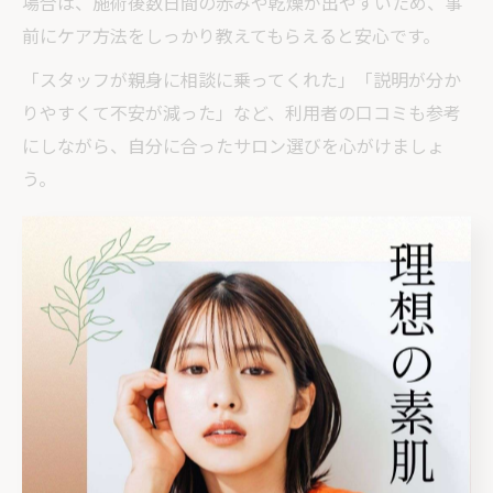
場合は、施術後数日間の赤みや乾燥が出やすいため、事
前にケア方法をしっかり教えてもらえると安心です。
「スタッフが親身に相談に乗ってくれた」「説明が分か
りやすくて不安が減った」など、利用者の口コミも参考
にしながら、自分に合ったサロン選びを心がけましょ
う。
ハーブピーリングは何歳から受け
られるのか徹底解説
ハーブピーリングを始める年齢とその注意点
ハーブピーリングは、思春期ニキビに悩む10代から施術
が可能ですが、年齢に応じた注意点を理解しておくこと
が大切です。特に、皮脂分泌が盛んな中学生・高校生の