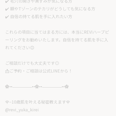
✔️ 毛穴の開きや黒ずみが気になる方
✔️ 額やTゾーンのテカリがどうしても気になる方
✔️ 自信の持てる肌を手に入れたい方
これらの項目に当てはまる方には、本当にREVIハーブピ
ーリングをお勧めいたします。自信を持てる肌を手に入
れてください😊
ご相談だけでも大丈夫です◎
📩ご予約・ご相談は公式LINEから！
✿••˗˗˗˗˗˗˗˗˗˗˗˗˗˗˗••✿••˗˗˗˗˗˗˗˗˗˗˗˗˗˗˗••✿
🌹−10歳肌を叶える秘密教えます🌹
@revi_yuka_kirei