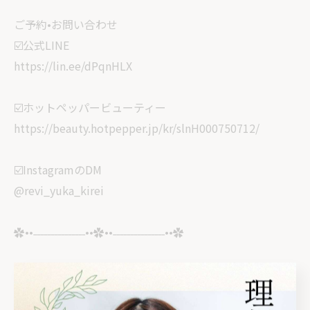
ご予約•お問い合わせ
☑️公式LINE
https://lin.ee/dPqnHLX
☑️ホットペッパービューティー
https://beauty.hotpepper.jp/kr/slnH000750712/
☑️InstagramのDM
@revi_yuka_kirei
✿••˗˗˗˗˗˗˗˗˗˗˗˗˗˗˗••✿••˗˗˗˗˗˗˗˗˗˗˗˗˗˗˗••✿
🏠サロン情報
栃木県塩谷郡高根沢町