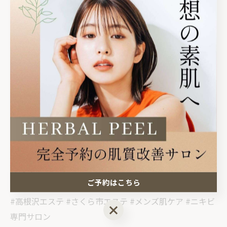
光陽台5丁目1-12グラフハイツA202
⏰14:30〜21:00
⚠️完全予約制
#ニキビ改善 #大人ニキビ #メンズスキンケア
#繰り返すニキビ #肌を育てる #栃木ニキビケア #宇都
宮エステ #高根沢町 #さくら市 #ハーブピーリング専門
店 #宇都宮ハーブピーリング#宇都宮ニキビ#しみ#宇都
宮毛穴#宇都宮#ニキビ改善 #毛穴ケア #REVIハーブピー
リング
ご予約はこちら
#肌質改善 #陶肌トリートメント #いちご鼻改善
#高根沢エステ #さくら市エステ #メンズ肌ケア #ニキビ
ご予約はこちら
専門サロン