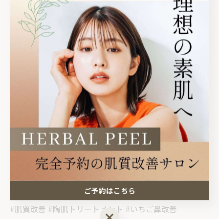
🏠サロン情報
栃木県塩谷郡高根沢町
光陽台5丁目1-12グラフハイツA202
⏰14:30〜21:00
⚠️完全予約制
#ニキビ改善 #大人ニキビ #メンズスキンケア
#繰り返すニキビ #肌を育てる #栃木ニキビケア #宇都
宮エステ #高根沢町 #さくら市 #ハーブピーリング専門
店 #宇都宮ハーブピーリング#宇都宮ニキビ#しみ#宇都
宮毛穴#宇都宮#ニキビ改善 #毛穴ケア #REVIハーブピー
ご予約はこちら
リング
#肌質改善 #陶肌トリートメント #いちご鼻改善
ご予約はこちら