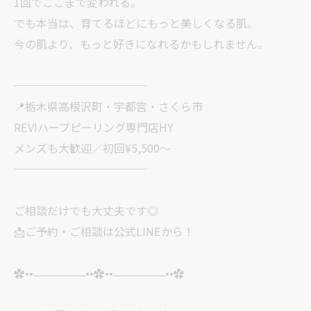
1回でここまで変われる。
でも本当は、育てるほどにもっと美しくなる肌。
今の肌より、もっと好きになれるかもしれません。
────────────
📍栃木県高根沢町・宇都宮・さくら市
REVIハーブピーリング専門店HY
メンズも大歓迎／初回¥5,500〜
────────────
ご相談だけでも大丈夫です◎
📩ご予約・ご相談は公式LINEから！
✿••˗˗˗˗˗˗˗˗˗˗˗˗˗˗˗••✿••˗˗˗˗˗˗˗˗˗˗˗˗˗˗˗••✿