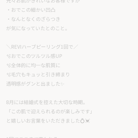
元々お肌がきれいなお客様ですが
・おでこの細かい凹凸
・なんとなくのざらつき
が気になっていたとのこと。
＼REVIハーブピーリング1回で／
🫧おでこのツルツル感UP
🫧全体的に均一な肌質に
🫧毛穴もキュッと引き締まり
透明感がグンと出ました✨
8月には結婚式を控えた大切な時期。
「この肌で迎えられるのが楽しみです」
と嬉しいお言葉をいただきました💍💓