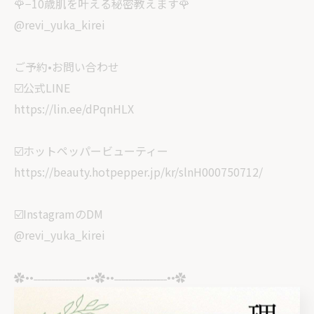
🌹−10歳肌を叶える秘密教えます🌹
@revi_yuka_kirei
ご予約•お問い合わせ
☑️公式LINE
https://lin.ee/dPqnHLX
☑️ホットペッパービューティー
https://beauty.hotpepper.jp/kr/slnH000750712/
☑️InstagramのDM
@revi_yuka_kirei
✿••˗˗˗˗˗˗˗˗˗˗˗˗˗˗˗••✿••˗˗˗˗˗˗˗˗˗˗˗˗˗˗˗••✿