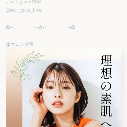
☑️InstagramのDM
@revi_yuka_kirei
✿••˗˗˗˗˗˗˗˗˗˗˗˗˗˗˗••✿••˗˗˗˗˗˗˗˗˗˗˗˗˗˗˗••✿
🏠サロン情報
栃木県塩谷郡高根沢町
光陽台5丁目1-12グラフハイツA202
⏰14:30〜21:00
⚠️完全予約制
#宇都宮ニキビ #高根沢ニキビ #ニキビ跡ケア #毛穴改善
栃木 #宇都宮エステ #高根沢エステ #ハーブピーリング