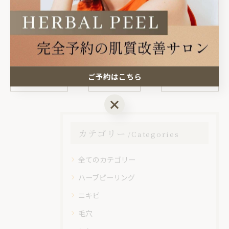
宇都宮 #肌育ケア #リアルな変化 #肌質改善したい
ご予約はこちら
< 前のページ
一覧に戻る
次のページ >
ご予約はこちら
カテゴリー
Categories
全てのカテゴリー
ハーブピーリング
ニキビ
毛穴