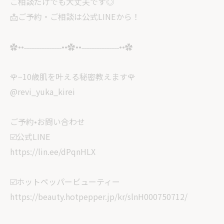
ご相談だけでも大丈夫です◎
📩ご予約・ご相談は公式LINEから！
✿••˗˗˗˗˗˗˗˗˗˗˗˗˗˗˗••✿••˗˗˗˗˗˗˗˗˗˗˗˗˗˗˗••✿
🌹−10歳肌を叶える秘密教えます🌹
@revi_yuka_kirei
ご予約•お問い合わせ
☑️公式LINE
https://lin.ee/dPqnHLX
☑️ホットペッパービューティー
https://beauty.hotpepper.jp/kr/slnH000750712/