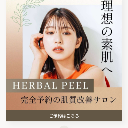
https://beauty.hotpepper.jp/kr/slnH000750712/
☑️InstagramのDM
@revi_yuka_kirei
✿••˗˗˗˗˗˗˗˗˗˗˗˗˗˗˗••✿••˗˗˗˗˗˗˗˗˗˗˗˗˗˗˗••✿
🏠サロン情報
栃木県塩谷郡高根沢町
光陽台5丁目1-12グラフハイツA202
⏰14:30〜21:00
⚠️完全予約制
ご予約はこちら