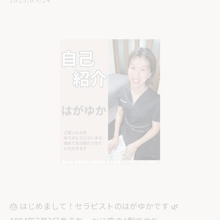
🎂 はじめまして！セラピストのはがゆかです 🌿