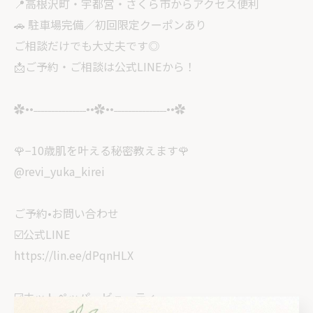
📍高根沢町・宇都宮・さくら市からアクセス便利
🚗 駐車場完備／初回限定クーポンあり
ご相談だけでも大丈夫です◎
📩ご予約・ご相談は公式LINEから！
✿••˗˗˗˗˗˗˗˗˗˗˗˗˗˗˗••✿••˗˗˗˗˗˗˗˗˗˗˗˗˗˗˗••✿
🌹−10歳肌を叶える秘密教えます🌹
@revi_yuka_kirei
ご予約•お問い合わせ
☑️公式LINE
https://lin.ee/dPqnHLX
☑️ホットペッパービューティー