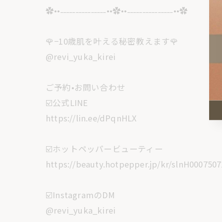
✿••˗˗˗˗˗˗˗˗˗˗˗˗˗˗˗••✿••˗˗˗˗˗˗˗˗˗˗˗˗˗˗˗••✿
🌹−10歳肌を叶える秘密教えます🌹
@revi_yuka_kirei
ご予約•お問い合わせ
☑️公式LINE
https://lin.ee/dPqnHLX
☑️ホットペッパービューティー
https://beauty.hotpepper.jp/kr/slnH0007507
☑️InstagramのDM
@revi_yuka_kirei