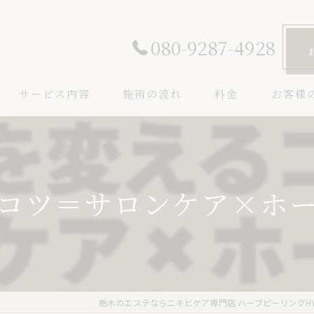
080-9287-4928
サービス内容
施術の流れ
料金
お客様
コツ＝サロンケア×ホーム
栃木のエステならニキビケア専門店 ハーブピーリングH