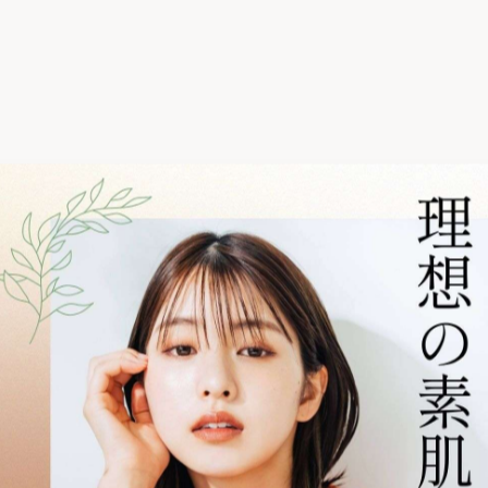
も💧
便利