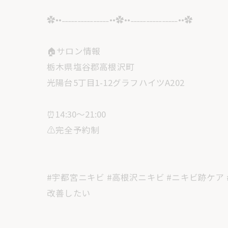
✿••˗˗˗˗˗˗˗˗˗˗˗˗˗˗˗••✿••˗˗˗˗˗˗˗˗˗˗˗˗˗˗˗••✿
🏠サロン情報
栃木県塩谷郡高根沢町
光陽台5丁目1-12グラフハイツA202
⏰14:30〜21:00
⚠️完全予約制
#宇都宮ニキビ #高根沢ニキビ #ニキビ跡ケア 
改善したい