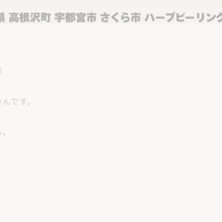

いんです。
る。