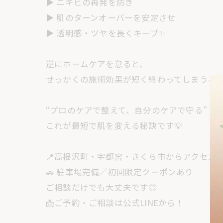
▶ ニキビの再発を防ぎ
▶ 肌のターンオーバーを安定させ
▶ 透明感・ツヤを長くキープ✨
逆にホームケアを怠ると、
せっかくの施術効果が短く終わってしまうこと
“プロのケアで整えて、自分のケアで守る”
これが最短で肌を変える秘訣です💡
📍高根沢町・宇都宮・さくら市からアクセス
🚗 駐車場完備／初回限定クーポンあり
ご相談だけでも大丈夫です◎
📩ご予約・ご相談は公式LINEから！