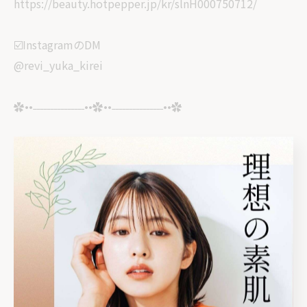
https://beauty.hotpepper.jp/kr/slnH000750712/
☑️InstagramのDM
@revi_yuka_kirei
✿••˗˗˗˗˗˗˗˗˗˗˗˗˗˗˗••✿••˗˗˗˗˗˗˗˗˗˗˗˗˗˗˗••✿
🏠サロン情報
栃木県塩谷郡高根沢町
光陽台5丁目1-12グラフハイツA202
⏰14:30〜21:00
⚠️完全予約制