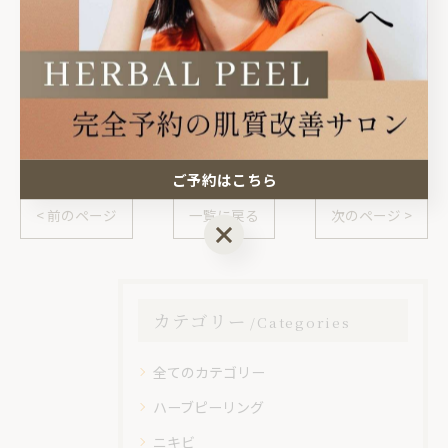
#宇都宮ニキビ #高根沢ニキビ #ニキビ跡ケア #毛穴改善
栃木 #宇都宮エステ #高根沢エステ #ハーブピーリング
宇都宮 #肌育ケア #リアルな変化 #肌質改善したい
ご予約はこちら
< 前のページ
一覧に戻る
次のページ >
ご予約はこちら
カテゴリー
Categories
全てのカテゴリー
ハーブピーリング
ニキビ