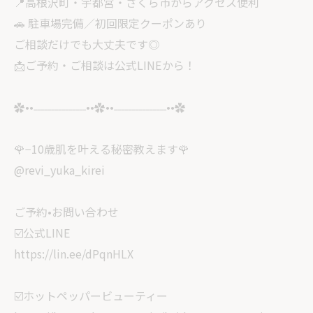
📍高根沢町・宇都宮・さくら市からアクセス便利
🚗 駐車場完備／初回限定クーポンあり
ご相談だけでも大丈夫です◎
📩ご予約・ご相談は公式LINEから！
✿••˗˗˗˗˗˗˗˗˗˗˗˗˗˗˗••✿••˗˗˗˗˗˗˗˗˗˗˗˗˗˗˗••✿
🌹−10歳肌を叶える秘密教えます🌹
@revi_yuka_kirei
ご予約•お問い合わせ
☑️公式LINE
https://lin.ee/dPqnHLX
☑️ホットペッパービューティー