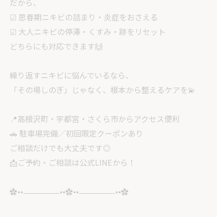
だから、
☑ 思春期ニキビの詰まり・炎症をおさえる
☑ 大人ニキビの停滞・くすみ・跡をリセット
どちらにも対応できます🙌
繰り返すニキビに悩んでいるなら、
「その場しのぎ」じゃなく、根本から整えるケアを💫
📍高根沢町・宇都宮・さくら市からアクセス便利
🚗 駐車場完備／初回限定クーポンあり
ご相談だけでも大丈夫です◎
📩ご予約・ご相談は公式LINEから！
✿••˗˗˗˗˗˗˗˗˗˗˗˗˗˗˗••✿••˗˗˗˗˗˗˗˗˗˗˗˗˗˗˗••✿