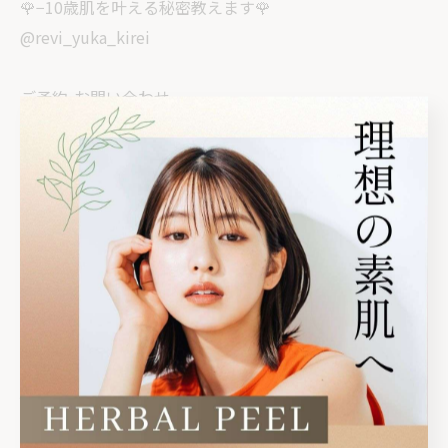
🌹−10歳肌を叶える秘密教えます🌹
@revi_yuka_kirei
ご予約•お問い合わせ
☑️公式LINE
https://lin.ee/dPqnHLX
☑️ホットペッパービューティー
https://beauty.hotpepper.jp/kr/slnH000750712/
☑️InstagramのDM
@revi_yuka_kirei
✿••˗˗˗˗˗˗˗˗˗˗˗˗˗˗˗••✿••˗˗˗˗˗˗˗˗˗˗˗˗˗˗˗••✿