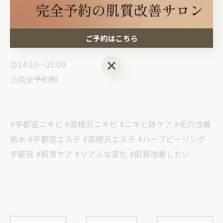
🏠サロン情報
栃木県塩谷郡高根沢町
光陽台5丁目1-12グラフハイツA202
ご予約はこちら
ご予約はこちら
⏰14:30〜21:00
⚠️完全予約制
#宇都宮ニキビ #高根沢ニキビ #ニキビ跡ケア #毛穴改善
栃木 #宇都宮エステ #高根沢エステ #ハーブピーリング
宇都宮 #肌育ケア #リアルな変化 #肌質改善したい