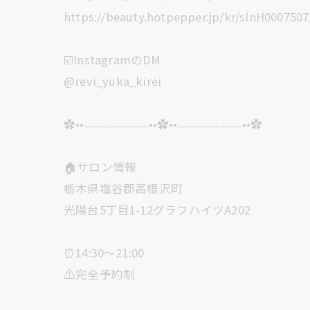
https://beauty.hotpepper.jp/kr/slnH0007507
☑️InstagramのDM
@revi_yuka_kirei
✿••˗˗˗˗˗˗˗˗˗˗˗˗˗˗˗••✿••˗˗˗˗˗˗˗˗˗˗˗˗˗˗˗••✿
🏠サロン情報
栃木県塩谷郡高根沢町
光陽台5丁目1-12グラフハイツA202
⏰14:30〜21:00
⚠️完全予約制