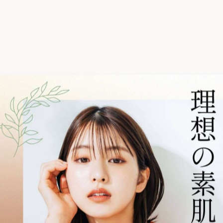
ます💦
グ◎）