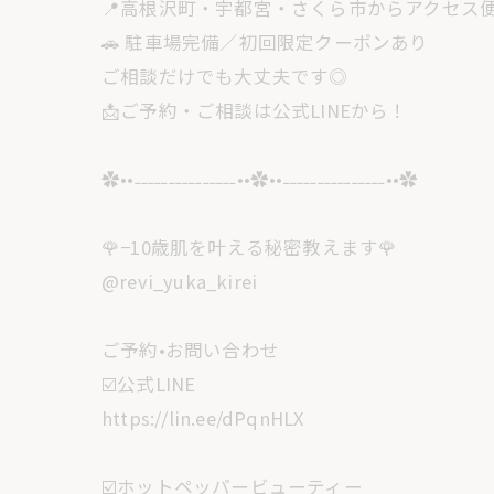
📍高根沢町・宇都宮・さくら市からアクセス
🚗 駐車場完備／初回限定クーポンあり
ご相談だけでも大丈夫です◎
📩ご予約・ご相談は公式LINEから！
✿••˗˗˗˗˗˗˗˗˗˗˗˗˗˗˗••✿••˗˗˗˗˗˗˗˗˗˗˗˗˗˗˗••✿
🌹−10歳肌を叶える秘密教えます🌹
@revi_yuka_kirei
ご予約•お問い合わせ
☑️公式LINE
https://lin.ee/dPqnHLX
☑️ホットペッパービューティー