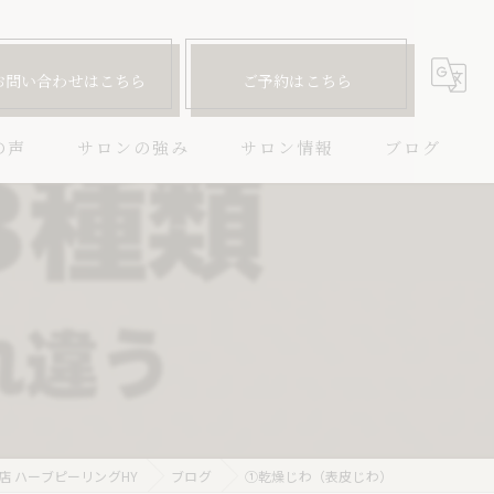
お問い合わせはこちら
ご予約はこちら
の声
サロンの強み
サロン情報
ブログ
ハーブピーリング
コラム
ニキビ
）
毛穴
しわ
たるみ
 ハーブピーリングHY
ブログ
①乾燥じわ（表皮じわ）