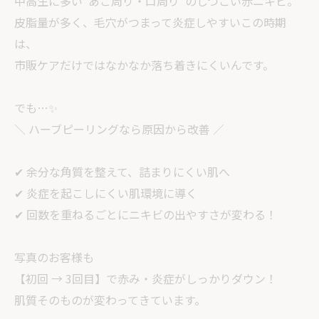
中高生に多い“あご周り・口周り”のしつこい赤ニキビ。
皮脂量が多く、毛穴がつまって炎症しやすいこの時期
は、
市販ケアだけではなかなか落ち着きにくいんです。
でも…✨
＼ ハーブピーリングなら原因から改善 ／
✔︎ 余分な角質を整えて、詰まりにくい肌へ
✔︎ 炎症を起こしにくい肌環境に導く
✔︎ 回数を重ねるごとにニキビの出やすさが変わる！
写真のお客様も
【初回 → 3回目】で赤み・炎症がしっかりダウン！
肌質そのものが変わってきています。