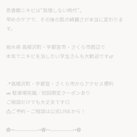
思春期ニキビは“我慢しない時代”。
早めのケアで、その後の肌の綺麗さが本当に変わりま
す。
栃木県 高根沢町・宇都宮市・さくら市周辺で
本気でニキビを治したい学生さんも大歓迎です🌿
📍高根沢町・宇都宮・さくら市からアクセス便利
🚗 駐車場完備／初回限定クーポンあり
ご相談だけでも大丈夫です◎
📩ご予約・ご相談は公式LINEから！
✿••˗˗˗˗˗˗˗˗˗˗˗˗˗˗˗••✿••˗˗˗˗˗˗˗˗˗˗˗˗˗˗˗••✿