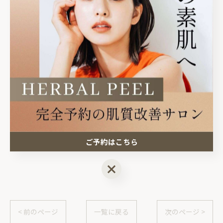
🏠サロン情報
栃木県塩谷郡高根沢町
光陽台5丁目1-12グラフハイツA202
⏰14:30〜21:00
⚠️完全予約制
#宇都宮ニキビ #高根沢ニキビ #宇都宮エステ
ご予約はこちら
ご予約はこちら
< 前のページ
一覧に戻る
次のページ >