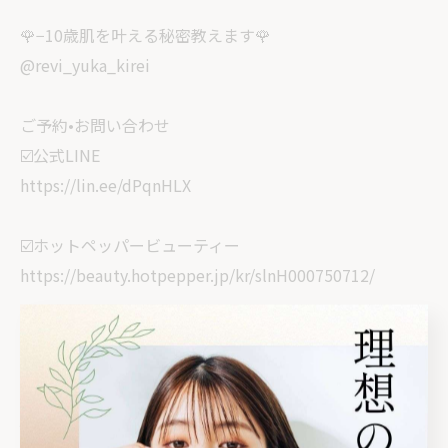
🌹−10歳肌を叶える秘密教えます🌹
@revi_yuka_kirei
ご予約•お問い合わせ
☑️公式LINE
https://lin.ee/dPqnHLX
☑️ホットペッパービューティー
https://beauty.hotpepper.jp/kr/slnH000750712/
☑️InstagramのDM
@revi_yuka_kirei
✿••˗˗˗˗˗˗˗˗˗˗˗˗˗˗˗••✿••˗˗˗˗˗˗˗˗˗˗˗˗˗˗˗••✿