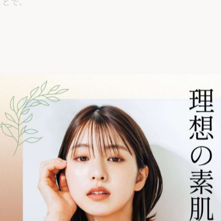
ことで、
💛
すめです！
便利