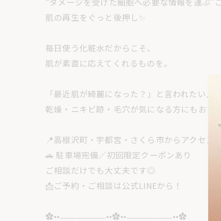
“ダメージを受けた細胞へ必要な情報を運ぶ”
肌の再生をぐっと後押し✨
毎日使う化粧水だからこそ、
肌が素直に応えてくれるものを。
「最近肌が綺麗になった？」と言われたい人へ
乾燥・ニキビ跡・毛穴が気になる方にもおす
📍高根沢町・宇都宮・さくら市からアクセス
🚗 駐車場完備／初回限定クーポンあり
ご相談だけでも大丈夫です◎
📩ご予約・ご相談は公式LINEから！
✿••˗˗˗˗˗˗˗˗˗˗˗˗˗˗˗••✿••˗˗˗˗˗˗˗˗˗˗˗˗˗˗˗••✿