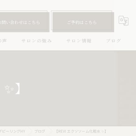
お問い合わせはこちら
ご予約はこちら
の声
サロンの強み
サロン情報
ブログ
ハーブピーリング
コラム
ニキビ
 ✨】
毛穴
しわ
たるみ
ブピーリングHY
ブログ
【REVI エクソソーム化粧水 ✨】