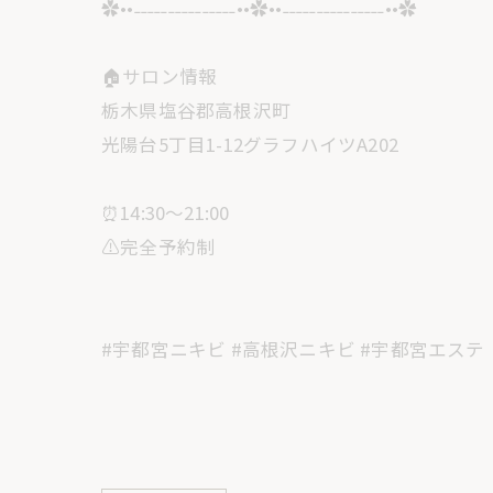
✿••˗˗˗˗˗˗˗˗˗˗˗˗˗˗˗••✿••˗˗˗˗˗˗˗˗˗˗˗˗˗˗˗••✿
🏠サロン情報
栃木県塩谷郡高根沢町
光陽台5丁目1-12グラフハイツA202
⏰14:30〜21:00
⚠️完全予約制
#宇都宮ニキビ #高根沢ニキビ #宇都宮エステ