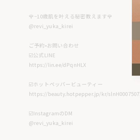
🌹−10歳肌を叶える秘密教えます🌹
@revi_yuka_kirei
ご予約•お問い合わせ
☑️公式LINE
https://lin.ee/dPqnHLX
☑️ホットペッパービューティー
https://beauty.hotpepper.jp/kr/slnH0007507
☑️InstagramのDM
@revi_yuka_kirei