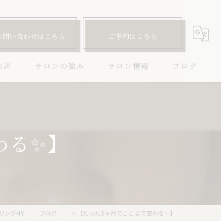
お問い合わせはこちら
ご予約はこちら
の声
サロンの強み
サロン情報
ブログ
ハーブピーリング
コラム
ニキビ
わる✨】
毛穴
しわ
たるみ
リングHY
ブログ
✨【たった3ヶ月でここまで変わる✨】