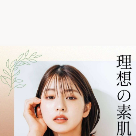
時”から
✨
便利