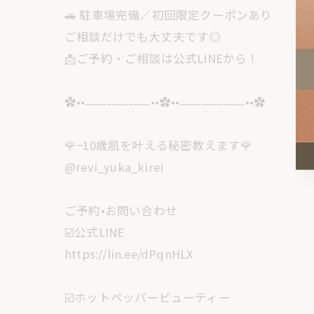
🚗 駐車場完備／初回限定クーポンあり
ご相談だけでも大丈夫です◎
📩ご予約・ご相談は公式LINEから！
✿••˗˗˗˗˗˗˗˗˗˗˗˗˗˗˗••✿••˗˗˗˗˗˗˗˗˗˗˗˗˗˗˗••✿
🌹−10歳肌を叶える秘密教えます🌹
@revi_yuka_kirei
ご予約•お問い合わせ
☑️公式LINE
https://lin.ee/dPqnHLX
☑️ホットペッパービューティー