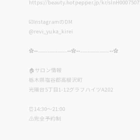
https://beauty.hotpepper.jp/kr/slnH0007507
☑️InstagramのDM
@revi_yuka_kirei
✿••˗˗˗˗˗˗˗˗˗˗˗˗˗˗˗••✿••˗˗˗˗˗˗˗˗˗˗˗˗˗˗˗••✿
🏠サロン情報
栃木県塩谷郡高根沢町
光陽台5丁目1-12グラフハイツA202
⏰14:30〜21:00
⚠️完全予約制