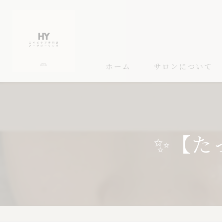
ホーム
サロンについて
✨【た