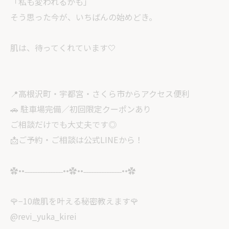
「私も変われるかも」
そう思った今が、いちばんの始めどき。
肌は、待ってくれています🤍
📍高根沢町・宇都宮・さくら市からアクセス便利
🚗 駐車場完備／初回限定クーポンあり
ご相談だけでも大丈夫です◎
📩ご予約・ご相談は公式LINEから！
✿••˗˗˗˗˗˗˗˗˗˗˗˗˗˗˗••✿••˗˗˗˗˗˗˗˗˗˗˗˗˗˗˗••✿
🌹−10歳肌を叶える秘密教えます🌹
@revi_yuka_kirei