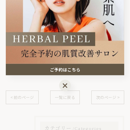
光陽台5丁目1-12グラフハイツA202
⏰14:30〜21:00
⚠️完全予約制
#宇都宮ニキビ #高根沢ニキビ #宇都宮エステ
ご予約はこちら
ご予約はこちら
< 前のページ
一覧に戻る
次のページ >
カテゴリー
Categories