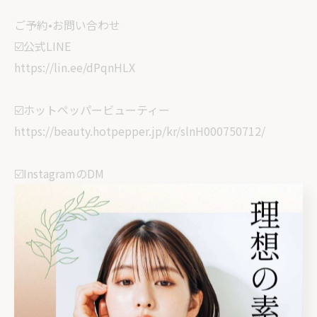
ご予約•お問い合わせ
☑️公式LINE
https://lin.ee/dPqnHLX
☑️ホットペッパービューティー
https://beauty.hotpepper.jp/kr/slnH000750712/
☑️InstagramのDM
@revi_yuka_kirei
✿••˗˗˗˗˗˗˗˗˗˗˗˗˗˗˗••✿••˗˗˗˗˗˗˗˗˗˗˗˗˗˗˗••✿
🏠サロン情報
栃木県塩谷郡高根沢町