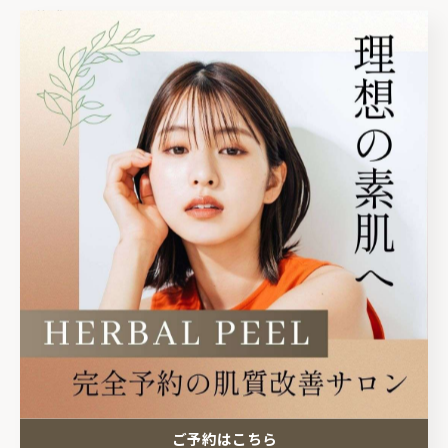
☑️公式LINE
https://lin.ee/dPqnHLX
☑️ホットペッパービューティー
https://beauty.hotpepper.jp/kr/slnH000750712/
☑️InstagramのDM
@revi_yuka_kirei
✿••˗˗˗˗˗˗˗˗˗˗˗˗˗˗˗••✿••˗˗˗˗˗˗˗˗˗˗˗˗˗˗˗••✿
🏠サロン情報
栃木県塩谷郡高根沢町
光陽台5丁目1-12グラフハイツA202
ご予約はこちら