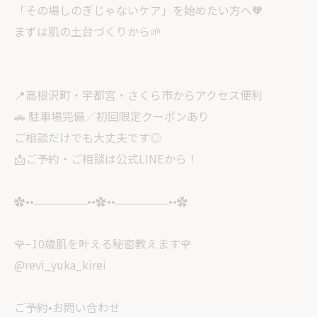
「その場しのぎじゃないケア」を始めたい方へ🧡
まずは肌の土台づくりから🌱
📍高根沢町・宇都宮・さくら市からアクセス便利
🚗 駐車場完備／初回限定クーポンあり
ご相談だけでも大丈夫です◎
📩ご予約・ご相談は公式LINEから！
✿••˗˗˗˗˗˗˗˗˗˗˗˗˗˗˗••✿••˗˗˗˗˗˗˗˗˗˗˗˗˗˗˗••✿
🌹−10歳肌を叶える秘密教えます🌹
@revi_yuka_kirei
ご予約•お問い合わせ