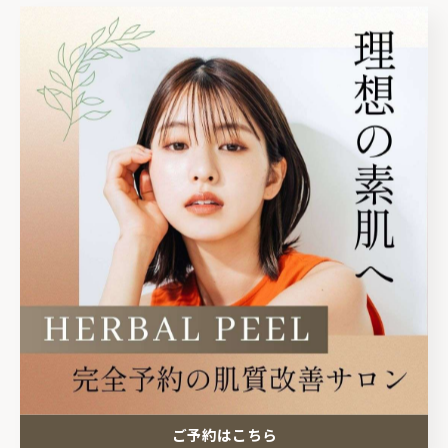
ご予約•お問い合わせ
☑️ホットペッパービューティー
プロフィールのリンクから🔗
☑️InstagramのDM
@revi_yuka_kirei
✿••˗˗˗˗˗˗˗˗˗˗˗˗˗˗˗••✿••˗˗˗˗˗˗˗˗˗˗˗˗˗˗˗••✿
🏠サロン情報
栃木県塩谷郡高根沢町
光陽台5丁目1-12グラフハイツA202
⏰14:30〜21:00
ご予約はこちら