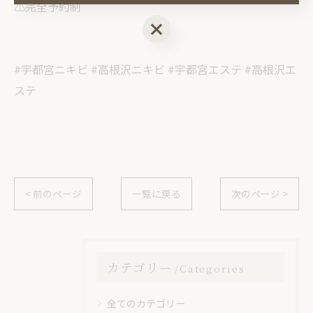
⚠️完全予約制
ご予約はこちら
#宇都宮ニキビ #高根沢ニキビ #宇都宮エステ #高根沢エ
ステ
< 前のページ
一覧に戻る
次のページ >
カテゴリー
Categories
全てのカテゴリー