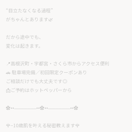
“目立たなくなる過程”
がちゃんとあります🌿
だから途中でも、
変化は起きます。
📍高根沢町・宇都宮・さくら市からアクセス便利
🚗 駐車場完備／初回限定クーポンあり
ご相談だけでも大丈夫です◎
📩ご予約はホットペッパーから
✿••˗˗˗˗˗˗˗˗˗˗˗˗˗˗˗••✿••˗˗˗˗˗˗˗˗˗˗˗˗˗˗˗••✿
🌹−10歳肌を叶える秘密教えます🌹