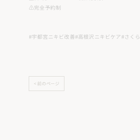
⚠️完全予約制
#宇都宮ニキビ改善#高根沢ニキビケア#さく
< 前のページ