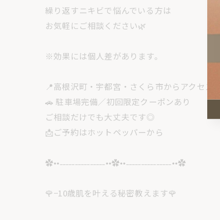
繰り返すニキビで悩んでいる方は
お気軽にご相談ください🌿
※効果には個人差があります。
📍高根沢町・宇都宮・さくら市からアクセス
🚗 駐車場完備／初回限定クーポンあり
ご相談だけでも大丈夫です◎
📩ご予約はホットペッパーから
✿••˗˗˗˗˗˗˗˗˗˗˗˗˗˗˗••✿••˗˗˗˗˗˗˗˗˗˗˗˗˗˗˗••✿
🌹−10歳肌を叶える秘密教えます🌹