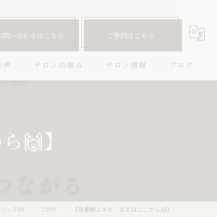
お問い合わせはこちら
ご予約はこちら
の声
サロンの強み
サロン情報
ブログ
ハーブピーリング
コラム
ニキビ
ら🙌】
毛穴
しわ
たるみ
リングHY
ブログ
【思春期ニキビ、まずはここから🙌】