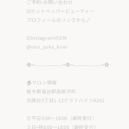
ご予約•お問い合わせ
☑️ホットペッパービューティー
プロフィールのリンクから🔗
☑️InstagramのDM
@revi_yuka_kirei
✿••˗˗˗˗˗˗˗˗˗˗˗˗˗˗˗••✿••˗˗˗˗˗˗˗˗˗˗˗˗˗˗˗••✿
🏠サロン情報
栃木県塩谷郡高根沢町
光陽台5丁目1-12グラフハイツA202
⏰平日9:00〜18:00（最終受付）
土日•祝8:00〜18:00（最終受付）