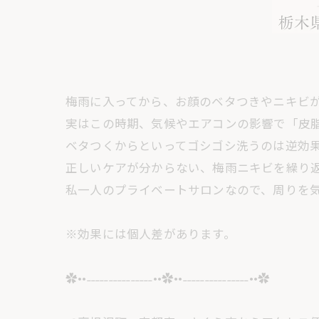
梅雨に入ってから、お顔のベタつきやニキビが
実はこの時期、気候やエアコンの影響で「皮脂
ベタつくからといってゴシゴシ洗うのは逆効果🙅‍
正しいケアが分からない、梅雨ニキビを繰り返
私一人のプライベートサロンなので、周りを気
※効果には個人差があります。
✿••˗˗˗˗˗˗˗˗˗˗˗˗˗˗˗••✿••˗˗˗˗˗˗˗˗˗˗˗˗˗˗˗••✿