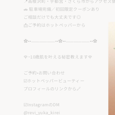
📍高根沢町・宇都宮・さくら市からアクセス
🚗 駐車場完備／初回限定クーポンあり
ご相談だけでも大丈夫です◎
📩ご予約はホットペッパーから
✿••˗˗˗˗˗˗˗˗˗˗˗˗˗˗˗••✿••˗˗˗˗˗˗˗˗˗˗˗˗˗˗˗••✿
🌹−10歳肌を叶える秘密教えます🌹
ご予約•お問い合わせ
☑️ホットペッパービューティー
プロフィールのリンクから🔗
☑️InstagramのDM
@revi_yuka_kirei