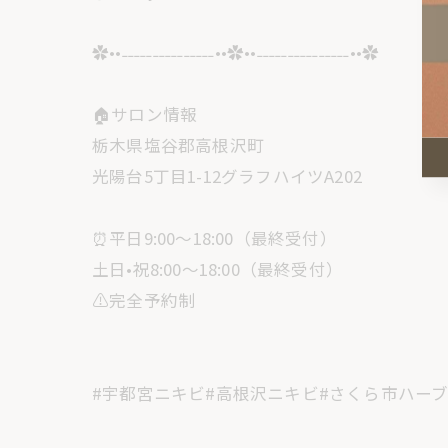
✿••˗˗˗˗˗˗˗˗˗˗˗˗˗˗˗••✿••˗˗˗˗˗˗˗˗˗˗˗˗˗˗˗••✿
🏠サロン情報
栃木県塩谷郡高根沢町
光陽台5丁目1-12グラフハイツA202
⏰平日9:00〜18:00（最終受付）
土日•祝8:00〜18:00（最終受付）
⚠️完全予約制
#宇都宮ニキビ#高根沢ニキビ#さくら市ハー