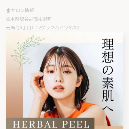
🏠サロン情報
栃木県塩谷郡高根沢町
光陽台5丁目1-12グラフハイツA202
⏰平日9:00〜18:00（最終受付）
土日•祝8:00〜18:00（最終受付）
⚠️完全予約制
#宇都宮ニキビ#高根沢ニキビ#さくら市ハーブピーリン
グ#栃木ハーブピーリング#さくら市ニキビ