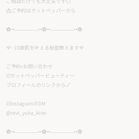
ご相談だけでも大丈夫です◎
📩ご予約はホットペッパーから
✿••˗˗˗˗˗˗˗˗˗˗˗˗˗˗˗••✿••˗˗˗˗˗˗˗˗˗˗˗˗˗˗˗••✿
🌹−10歳肌を叶える秘密教えます🌹
ご予約•お問い合わせ
☑️ホットペッパービューティー
プロフィールのリンクから🔗
☑️InstagramのDM
@revi_yuka_kirei
✿••˗˗˗˗˗˗˗˗˗˗˗˗˗˗˗••✿••˗˗˗˗˗˗˗˗˗˗˗˗˗˗˗••✿