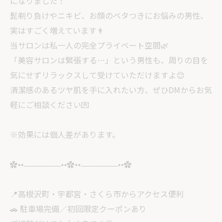
になりました！
髭剃り負けやニキビ、お顔のベタつきにお悩みの男性、
実はすごく増えています👨
当サロンは私一人の完全プライベート空間🌿
「美容サロンは緊張する…」という男性も、周りの目を
気にせずリラックスして受けていただけますよ😊
清潔感のあるツヤ肌を手に入れたい方、ぜひDMからお気
軽にご相談ください💌
※効果には個人差があります。
✿••˗˗˗˗˗˗˗˗˗˗˗˗˗˗˗••✿••˗˗˗˗˗˗˗˗˗˗˗˗˗˗˗••✿
📍高根沢町・宇都宮・さくら市からアクセス便利
🚗 駐車場完備／初回限定クーポンあり