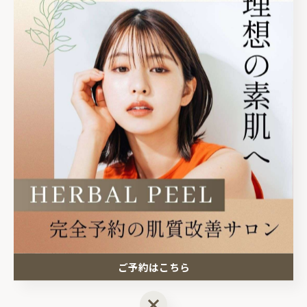
☑️InstagramのDM
@revi_yuka_kirei
✿••˗˗˗˗˗˗˗˗˗˗˗˗˗˗˗••✿••˗˗˗˗˗˗˗˗˗˗˗˗˗˗˗••✿
🏠サロン情報
栃木県塩谷郡高根沢町
光陽台5丁目1-12グラフハイツA202
⏰平日9:00〜18:00（最終受付）
土日•祝8:00〜18:00（最終受付）
⚠️完全予約制
ご予約はこちら
ご予約はこちら