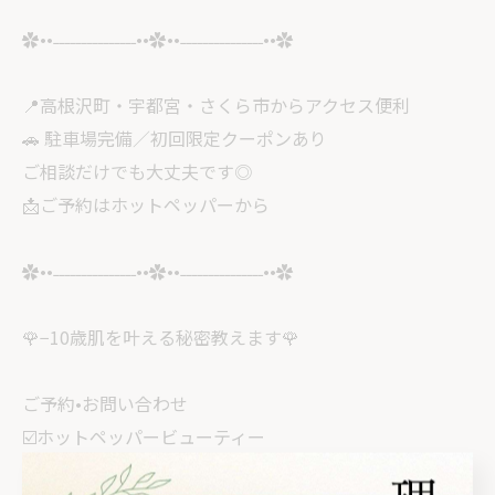
✿••˗˗˗˗˗˗˗˗˗˗˗˗˗˗˗••✿••˗˗˗˗˗˗˗˗˗˗˗˗˗˗˗••✿
📍高根沢町・宇都宮・さくら市からアクセス便利
🚗 駐車場完備／初回限定クーポンあり
ご相談だけでも大丈夫です◎
📩ご予約はホットペッパーから
✿••˗˗˗˗˗˗˗˗˗˗˗˗˗˗˗••✿••˗˗˗˗˗˗˗˗˗˗˗˗˗˗˗••✿
🌹−10歳肌を叶える秘密教えます🌹
ご予約•お問い合わせ
☑️ホットペッパービューティー
プロフィールのリンクから🔗