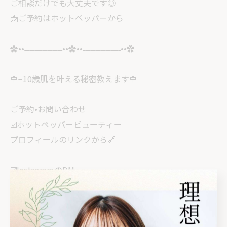
ご相談だけでも大丈夫です◎
📩ご予約はホットペッパーから
✿••˗˗˗˗˗˗˗˗˗˗˗˗˗˗˗••✿••˗˗˗˗˗˗˗˗˗˗˗˗˗˗˗••✿
🌹−10歳肌を叶える秘密教えます🌹
ご予約•お問い合わせ
☑️ホットペッパービューティー
プロフィールのリンクから🔗
☑️InstagramのDM
@revi_yuka_kirei
✿••˗˗˗˗˗˗˗˗˗˗˗˗˗˗˗••✿••˗˗˗˗˗˗˗˗˗˗˗˗˗˗˗••✿