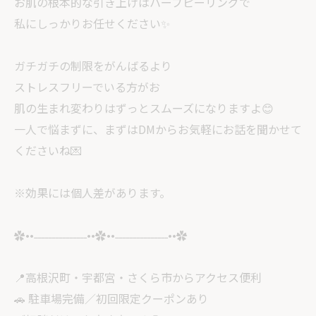
お肌の根本的な引き上げはハーブピーリングで
私にしっかりお任せください✨
ガチガチの制限をがんばるより
ストレスフリーでいる方がお
肌の生まれ変わりはずっとスムーズになりますよ😊
一人で悩まずに、まずはDMからお気軽にお話を聞かせて
くださいね💌
※効果には個人差があります。
✿••˗˗˗˗˗˗˗˗˗˗˗˗˗˗˗••✿••˗˗˗˗˗˗˗˗˗˗˗˗˗˗˗••✿
📍高根沢町・宇都宮・さくら市からアクセス便利
🚗 駐車場完備／初回限定クーポンあり