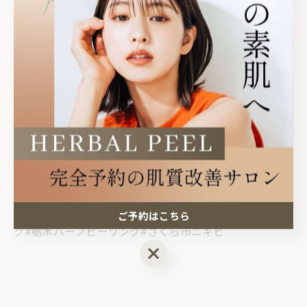
🏠サロン情報
栃木県塩谷郡高根沢町
光陽台5丁目1-12グラフハイツA202
⏰平日9:00〜18:00（最終受付）
土日•祝8:00〜18:00（最終受付）
⚠️完全予約制
#宇都宮ニキビ#高根沢ニキビ#さくら市ハーブピーリン
ご予約はこちら
グ#栃木ハーブピーリング#さくら市ニキビ
ご予約はこちら