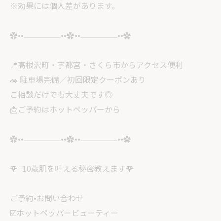
※効果には個人差があります。
✿••˗˗˗˗˗˗˗˗˗˗˗˗˗˗˗••✿••˗˗˗˗˗˗˗˗˗˗˗˗˗˗˗••✿
📍高根沢町・宇都宮・さくら市からアクセス便利
🚗 駐車場完備／初回限定クーポンあり
ご相談だけでも大丈夫です◎
📩ご予約はホットペッパーから
✿••˗˗˗˗˗˗˗˗˗˗˗˗˗˗˗••✿••˗˗˗˗˗˗˗˗˗˗˗˗˗˗˗••✿
🌹−10歳肌を叶える秘密教えます🌹
ご予約•お問い合わせ
☑️ホットペッパービューティー