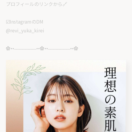
プロフィールのリンクから🔗
☑️InstagramのDM
@revi_yuka_kirei
✿••˗˗˗˗˗˗˗˗˗˗˗˗˗˗˗••✿••˗˗˗˗˗˗˗˗˗˗˗˗˗˗˗••✿
🏠サロン情報
栃木県塩谷郡高根沢町
光陽台5丁目1-12グラフハイツA202
⏰平日9:00〜18:00（最終受付）
土日•祝8:00〜18:00（最終受付）
⚠️完全予約制